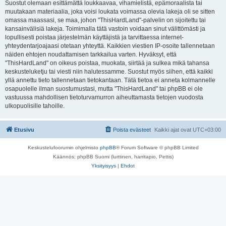
Suostut olemaan esittämättä loukkaavaa, vihamielistä, epämoraalista tai
muutakaan materiaalia, joka voisi loukata voimassa olevia lakeja oli se sitten
omassa maassasi, se maa, johon "ThisHardLand"-palvelin on sijoitettu tai
kansainvälisiä lakeja. Toimimalla tätä vastoin voidaan sinut välittömästi ja
lopullisesti poistaa järjestelmän käyttäjistä ja tarvittaessa internet-
yhteydentarjoajaasi otetaan yhteyttä. Kaikkien viestien IP-osoite tallennetaan
näiden ehtojen noudattamisen tarkkailua varten. Hyväksyt, että
"ThisHardLand" on oikeus poistaa, muokata, siirtää ja sulkea mikä tahansa
keskusteluketju tai viesti niin halutessamme. Suostut myös siihen, että kaikki
yllä annettu tieto tallennetaan tietokantaan. Tätä tietoa ei anneta kolmannelle
osapuolelle ilman suostumustasi, mutta "ThisHardLand" tai phpBB ei ole
vastuussa mahdollisen tietoturvamurron aiheuttamasta tietojen vuodosta
ulkopuolisille tahoille.
Etusivu
Poista evästeet
Kaikki ajat ovat
UTC+03:00
Keskustelufoorumin ohjelmisto
phpBB
® Forum Software © phpBB Limited
Käännös: phpBB Suomi (lurttinen, harritapio, Pettis)
Yksityisyys
|
Ehdot