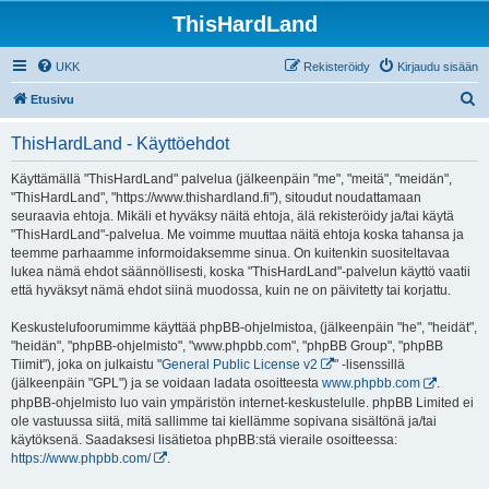
ThisHardLand
UKK
Rekisteröidy
Kirjaudu sisään
E
Etusivu
t
ThisHardLand - Käyttöehdot
s
i
Käyttämällä "ThisHardLand" palvelua (jälkeenpäin "me", "meitä", "meidän",
"ThisHardLand", "https://www.thishardland.fi"), sitoudut noudattamaan
seuraavia ehtoja. Mikäli et hyväksy näitä ehtoja, älä rekisteröidy ja/tai käytä
"ThisHardLand"-palvelua. Me voimme muuttaa näitä ehtoja koska tahansa ja
teemme parhaamme informoidaksemme sinua. On kuitenkin suositeltavaa
lukea nämä ehdot säännöllisesti, koska "ThisHardLand"-palvelun käyttö vaatii
että hyväksyt nämä ehdot siinä muodossa, kuin ne on päivitetty tai korjattu.
Keskustelufoorumimme käyttää phpBB-ohjelmistoa, (jälkeenpäin "he", "heidät",
"heidän", "phpBB-ohjelmisto", "www.phpbb.com", "phpBB Group", "phpBB
Tiimit"), joka on julkaistu "
General Public License v2
" -lisenssillä
(jälkeenpäin "GPL") ja se voidaan ladata osoitteesta
www.phpbb.com
.
phpBB-ohjelmisto luo vain ympäristön internet-keskustelulle. phpBB Limited ei
ole vastuussa siitä, mitä sallimme tai kiellämme sopivana sisältönä ja/tai
käytöksenä. Saadaksesi lisätietoa phpBB:stä vieraile osoitteessa:
https://www.phpbb.com/
.