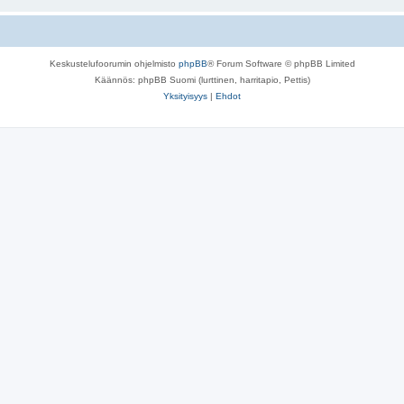
Keskustelufoorumin ohjelmisto
phpBB
® Forum Software © phpBB Limited
Käännös: phpBB Suomi (lurttinen, harritapio, Pettis)
Yksityisyys
|
Ehdot