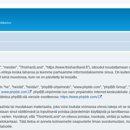
telusivu
 "meidän", "ThisHardLand", "https://www.thishardland.fi"), sitoudut noudattamaan se
tä ehtoja koska tahansa ja teemme parhaamme informoidaksemme sinua. On kuitenki
siinä muodossa, kuin ne on päivitetty tai korjattu.
"he", "heidät", "heidän", "phpBB-ohjelmisto", "www.phpbb.com", "phpBB Group", "ph
a
www.phpbb.com
. phpBB-ohjelmisto luo vain ympäristön internet-keskustelulle. 
ätietoa phpBB:stä vieraile osoitteessa:
https://www.phpbb.com/
.
lista tai muutakaan materiaalia, joka voisi loukata voimassa olevia lakeja oli se
oidaan sinut välittömästi ja lopullisesti poistaa järjestelmän käyttäjistä ja tarvittaes
 varten. Hyväksyt, että "ThisHardLand" on oikeus poistaa, muokata, siirtää ja sulke
n tietokantaan. Tätä tietoa ei anneta kolmannelle osapuolelle ilman suostumustasi,
tahoille.