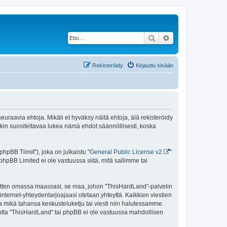
Etsi
Tarkennettu haku
Rekisteröidy
Kirjaudu sisään
uraavia ehtoja. Mikäli et hyväksy näitä ehtoja, älä rekisteröidy
n suositeltavaa lukea nämä ehdot säännöllisesti, koska
pBB Tiimit"), joka on julkaistu "
General Public License v2
"
phpBB Limited ei ole vastuussa siitä, mitä sallimme tai
 sitten omassa maassasi, se maa, johon "ThisHardLand"-palvelin
sa internet-yhteydentarjoajaasi otetaan yhteyttä. Kaikkien viestien
a mikä tahansa keskusteluketju tai viesti niin halutessamme.
 mutta "ThisHardLand" tai phpBB ei ole vastuussa mahdollisen