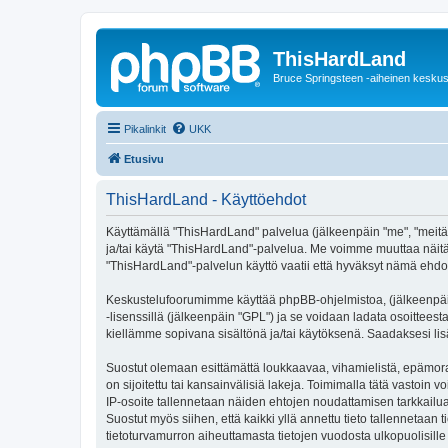
ThisHardLand
Bruce Springsteen -aiheinen keskus
Pikalinkit
UKK
Etusivu
ThisHardLand - Käyttöehdot
Käyttämällä "ThisHardLand" palvelua (jälkeenpäin "me", "meitä",
ja/tai käytä "ThisHardLand"-palvelua. Me voimme muuttaa näi
"ThisHardLand"-palvelun käyttö vaatii että hyväksyt nämä ehdot 
Keskustelufoorumimme käyttää phpBB-ohjelmistoa, (jälkeenpäin 
-lisenssillä (jälkeenpäin "GPL") ja se voidaan ladata osoitteest
kiellämme sopivana sisältönä ja/tai käytöksenä. Saadaksesi lis
Suostut olemaan esittämättä loukkaavaa, vihamielistä, epämoraa
on sijoitettu tai kansainvälisiä lakeja. Toimimalla tätä vastoin v
IP-osoite tallennetaan näiden ehtojen noudattamisen tarkkailua
Suostut myös siihen, että kaikki yllä annettu tieto tallennetaa
tietoturvamurron aiheuttamasta tietojen vuodosta ulkopuolisille 