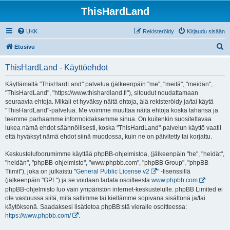
ThisHardLand
UKK
Rekisteröidy
Kirjaudu sisään
E
Etusivu
t
ThisHardLand - Käyttöehdot
s
i
Käyttämällä "ThisHardLand" palvelua (jälkeenpäin "me", "meitä", "meidän",
"ThisHardLand", "https://www.thishardland.fi"), sitoudut noudattamaan
seuraavia ehtoja. Mikäli et hyväksy näitä ehtoja, älä rekisteröidy ja/tai käytä
"ThisHardLand"-palvelua. Me voimme muuttaa näitä ehtoja koska tahansa ja
teemme parhaamme informoidaksemme sinua. On kuitenkin suositeltavaa
lukea nämä ehdot säännöllisesti, koska "ThisHardLand"-palvelun käyttö vaatii
että hyväksyt nämä ehdot siinä muodossa, kuin ne on päivitetty tai korjattu.
Keskustelufoorumimme käyttää phpBB-ohjelmistoa, (jälkeenpäin "he", "heidät",
"heidän", "phpBB-ohjelmisto", "www.phpbb.com", "phpBB Group", "phpBB
Tiimit"), joka on julkaistu "
General Public License v2
" -lisenssillä
(jälkeenpäin "GPL") ja se voidaan ladata osoitteesta
www.phpbb.com
.
phpBB-ohjelmisto luo vain ympäristön internet-keskustelulle. phpBB Limited ei
ole vastuussa siitä, mitä sallimme tai kiellämme sopivana sisältönä ja/tai
käytöksenä. Saadaksesi lisätietoa phpBB:stä vieraile osoitteessa:
https://www.phpbb.com/
.