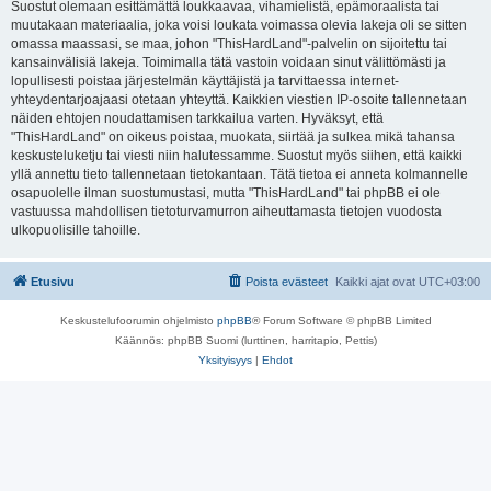
Suostut olemaan esittämättä loukkaavaa, vihamielistä, epämoraalista tai
muutakaan materiaalia, joka voisi loukata voimassa olevia lakeja oli se sitten
omassa maassasi, se maa, johon "ThisHardLand"-palvelin on sijoitettu tai
kansainvälisiä lakeja. Toimimalla tätä vastoin voidaan sinut välittömästi ja
lopullisesti poistaa järjestelmän käyttäjistä ja tarvittaessa internet-
yhteydentarjoajaasi otetaan yhteyttä. Kaikkien viestien IP-osoite tallennetaan
näiden ehtojen noudattamisen tarkkailua varten. Hyväksyt, että
"ThisHardLand" on oikeus poistaa, muokata, siirtää ja sulkea mikä tahansa
keskusteluketju tai viesti niin halutessamme. Suostut myös siihen, että kaikki
yllä annettu tieto tallennetaan tietokantaan. Tätä tietoa ei anneta kolmannelle
osapuolelle ilman suostumustasi, mutta "ThisHardLand" tai phpBB ei ole
vastuussa mahdollisen tietoturvamurron aiheuttamasta tietojen vuodosta
ulkopuolisille tahoille.
Etusivu
Poista evästeet
Kaikki ajat ovat
UTC+03:00
Keskustelufoorumin ohjelmisto
phpBB
® Forum Software © phpBB Limited
Käännös: phpBB Suomi (lurttinen, harritapio, Pettis)
Yksityisyys
|
Ehdot