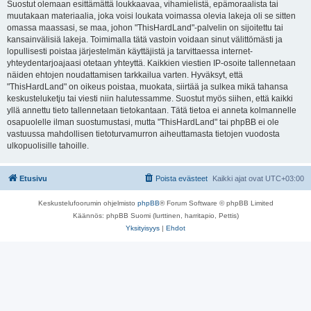
Suostut olemaan esittämättä loukkaavaa, vihamielistä, epämoraalista tai
muutakaan materiaalia, joka voisi loukata voimassa olevia lakeja oli se sitten
omassa maassasi, se maa, johon "ThisHardLand"-palvelin on sijoitettu tai
kansainvälisiä lakeja. Toimimalla tätä vastoin voidaan sinut välittömästi ja
lopullisesti poistaa järjestelmän käyttäjistä ja tarvittaessa internet-
yhteydentarjoajaasi otetaan yhteyttä. Kaikkien viestien IP-osoite tallennetaan
näiden ehtojen noudattamisen tarkkailua varten. Hyväksyt, että
"ThisHardLand" on oikeus poistaa, muokata, siirtää ja sulkea mikä tahansa
keskusteluketju tai viesti niin halutessamme. Suostut myös siihen, että kaikki
yllä annettu tieto tallennetaan tietokantaan. Tätä tietoa ei anneta kolmannelle
osapuolelle ilman suostumustasi, mutta "ThisHardLand" tai phpBB ei ole
vastuussa mahdollisen tietoturvamurron aiheuttamasta tietojen vuodosta
ulkopuolisille tahoille.
Etusivu
Poista evästeet
Kaikki ajat ovat
UTC+03:00
Keskustelufoorumin ohjelmisto
phpBB
® Forum Software © phpBB Limited
Käännös: phpBB Suomi (lurttinen, harritapio, Pettis)
Yksityisyys
|
Ehdot