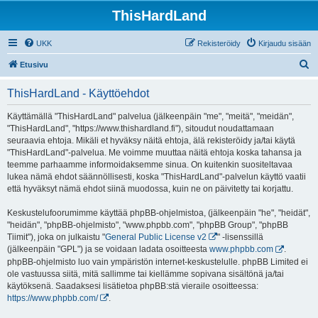
ThisHardLand
UKK
Rekisteröidy
Kirjaudu sisään
E
Etusivu
t
ThisHardLand - Käyttöehdot
s
i
Käyttämällä "ThisHardLand" palvelua (jälkeenpäin "me", "meitä", "meidän",
"ThisHardLand", "https://www.thishardland.fi"), sitoudut noudattamaan
seuraavia ehtoja. Mikäli et hyväksy näitä ehtoja, älä rekisteröidy ja/tai käytä
"ThisHardLand"-palvelua. Me voimme muuttaa näitä ehtoja koska tahansa ja
teemme parhaamme informoidaksemme sinua. On kuitenkin suositeltavaa
lukea nämä ehdot säännöllisesti, koska "ThisHardLand"-palvelun käyttö vaatii
että hyväksyt nämä ehdot siinä muodossa, kuin ne on päivitetty tai korjattu.
Keskustelufoorumimme käyttää phpBB-ohjelmistoa, (jälkeenpäin "he", "heidät",
"heidän", "phpBB-ohjelmisto", "www.phpbb.com", "phpBB Group", "phpBB
Tiimit"), joka on julkaistu "
General Public License v2
" -lisenssillä
(jälkeenpäin "GPL") ja se voidaan ladata osoitteesta
www.phpbb.com
.
phpBB-ohjelmisto luo vain ympäristön internet-keskustelulle. phpBB Limited ei
ole vastuussa siitä, mitä sallimme tai kiellämme sopivana sisältönä ja/tai
käytöksenä. Saadaksesi lisätietoa phpBB:stä vieraile osoitteessa:
https://www.phpbb.com/
.