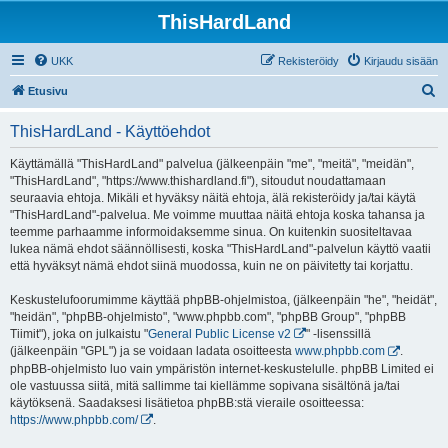
ThisHardLand
UKK
Rekisteröidy
Kirjaudu sisään
E
Etusivu
t
ThisHardLand - Käyttöehdot
s
i
Käyttämällä "ThisHardLand" palvelua (jälkeenpäin "me", "meitä", "meidän",
"ThisHardLand", "https://www.thishardland.fi"), sitoudut noudattamaan
seuraavia ehtoja. Mikäli et hyväksy näitä ehtoja, älä rekisteröidy ja/tai käytä
"ThisHardLand"-palvelua. Me voimme muuttaa näitä ehtoja koska tahansa ja
teemme parhaamme informoidaksemme sinua. On kuitenkin suositeltavaa
lukea nämä ehdot säännöllisesti, koska "ThisHardLand"-palvelun käyttö vaatii
että hyväksyt nämä ehdot siinä muodossa, kuin ne on päivitetty tai korjattu.
Keskustelufoorumimme käyttää phpBB-ohjelmistoa, (jälkeenpäin "he", "heidät",
"heidän", "phpBB-ohjelmisto", "www.phpbb.com", "phpBB Group", "phpBB
Tiimit"), joka on julkaistu "
General Public License v2
" -lisenssillä
(jälkeenpäin "GPL") ja se voidaan ladata osoitteesta
www.phpbb.com
.
phpBB-ohjelmisto luo vain ympäristön internet-keskustelulle. phpBB Limited ei
ole vastuussa siitä, mitä sallimme tai kiellämme sopivana sisältönä ja/tai
käytöksenä. Saadaksesi lisätietoa phpBB:stä vieraile osoitteessa:
https://www.phpbb.com/
.