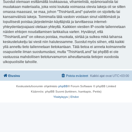
Suostut olemaan esittämättä loukkaavaa, vihamielistä, epämoraalista tai
muutakaan materiaalia, joka voisi loukata voimassa olevia lakeja oli se sitten
omassa maassasi, se maa, johon "ThisHardLand"-palvelin on sijoitettu tai
kansainvälisiä lakeja. Toimimalla tätä vastoin voidaan sinut välittömästi ja
lopullisesti poistaa järjestelmän käyttäjistä ja tarvittaessa internet-
yhteydentarjoajaasi otetaan yhteyttä. Kaikkien viestien IP-osoite tallennetaan
näiden ehtojen noudattamisen tarkkailua varten. Hyväksyt, että
"ThisHardLand" on oikeus poistaa, muokata, siirtää ja sulkea mikä tahansa
keskusteluketju tai viesti niin halutessamme. Suostut myös siihen, että kaikki
yllä annettu tieto tallennetaan tietokantaan. Tätä tietoa ei anneta kolmannelle
osapuolelle ilman suostumustasi, mutta "ThisHardLand" tai phpBB ei ole
vastuussa mahdollisen tietoturvamurron aiheuttamasta tietojen vuodosta
ulkopuolisille tahoille.
Etusivu
Poista evästeet
Kaikki ajat ovat
UTC+03:00
Keskustelufoorumin ohjelmisto
phpBB
® Forum Software © phpBB Limited
Käännös: phpBB Suomi (lurttinen, harritapio, Pettis)
Yksityisyys
|
Ehdot