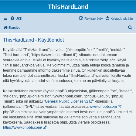
ThisHardLand
UKK
Rekisteröidy
Kirjaudu sisään
E
Etusivu
t
ThisHardLand - Käyttöehdot
s
i
Käyttämällä "ThisHardLand" palvelua (jälkeenpäin "me", "meitä", "meidän",
"ThisHardLand", "https://www.thishardland.fi"), sitoudut noudattamaan
seuraavia ehtoja. Mikäli et hyväksy näitä ehtoja, älä rekisteröidy ja/tai käytä
"ThisHardLand"-palvelua. Me voimme muuttaa näitä ehtoja koska tahansa ja
teemme parhaamme informoidaksemme sinua. On kuitenkin suositeltavaa
lukea nämä ehdot säännöllisesti, koska "ThisHardLand"-palvelun käyttö vaatii
että hyväksyt nämä ehdot siinä muodossa, kuin ne on päivitetty tai korjattu.
Keskustelufoorumimme käyttää phpBB-ohjelmistoa, (jälkeenpäin "he", "heidät",
"heidän", "phpBB-ohjelmisto", "www.phpbb.com", "phpBB Group", "phpBB
Tiimit"), joka on julkaistu "
General Public License v2
" -lisenssillä
(jälkeenpäin "GPL") ja se voidaan ladata osoitteesta
www.phpbb.com
.
phpBB-ohjelmisto luo vain ympäristön internet-keskustelulle. phpBB Limited ei
ole vastuussa siitä, mitä sallimme tai kiellämme sopivana sisältönä ja/tai
käytöksenä. Saadaksesi lisätietoa phpBB:stä vieraile osoitteessa:
https://www.phpbb.com/
.