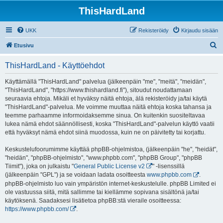
ThisHardLand
UKK
Rekisteröidy
Kirjaudu sisään
E
Etusivu
t
ThisHardLand - Käyttöehdot
s
i
Käyttämällä "ThisHardLand" palvelua (jälkeenpäin "me", "meitä", "meidän",
"ThisHardLand", "https://www.thishardland.fi"), sitoudut noudattamaan
seuraavia ehtoja. Mikäli et hyväksy näitä ehtoja, älä rekisteröidy ja/tai käytä
"ThisHardLand"-palvelua. Me voimme muuttaa näitä ehtoja koska tahansa ja
teemme parhaamme informoidaksemme sinua. On kuitenkin suositeltavaa
lukea nämä ehdot säännöllisesti, koska "ThisHardLand"-palvelun käyttö vaatii
että hyväksyt nämä ehdot siinä muodossa, kuin ne on päivitetty tai korjattu.
Keskustelufoorumimme käyttää phpBB-ohjelmistoa, (jälkeenpäin "he", "heidät",
"heidän", "phpBB-ohjelmisto", "www.phpbb.com", "phpBB Group", "phpBB
Tiimit"), joka on julkaistu "
General Public License v2
" -lisenssillä
(jälkeenpäin "GPL") ja se voidaan ladata osoitteesta
www.phpbb.com
.
phpBB-ohjelmisto luo vain ympäristön internet-keskustelulle. phpBB Limited ei
ole vastuussa siitä, mitä sallimme tai kiellämme sopivana sisältönä ja/tai
käytöksenä. Saadaksesi lisätietoa phpBB:stä vieraile osoitteessa:
https://www.phpbb.com/
.