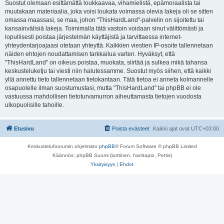
Suostut olemaan esittämättä loukkaavaa, vihamielistä, epämoraalista tai
muutakaan materiaalia, joka voisi loukata voimassa olevia lakeja oli se sitten
omassa maassasi, se maa, johon "ThisHardLand"-palvelin on sijoitettu tai
kansainvälisiä lakeja. Toimimalla tätä vastoin voidaan sinut välittömästi ja
lopullisesti poistaa järjestelmän käyttäjistä ja tarvittaessa internet-
yhteydentarjoajaasi otetaan yhteyttä. Kaikkien viestien IP-osoite tallennetaan
näiden ehtojen noudattamisen tarkkailua varten. Hyväksyt, että
"ThisHardLand" on oikeus poistaa, muokata, siirtää ja sulkea mikä tahansa
keskusteluketju tai viesti niin halutessamme. Suostut myös siihen, että kaikki
yllä annettu tieto tallennetaan tietokantaan. Tätä tietoa ei anneta kolmannelle
osapuolelle ilman suostumustasi, mutta "ThisHardLand" tai phpBB ei ole
vastuussa mahdollisen tietoturvamurron aiheuttamasta tietojen vuodosta
ulkopuolisille tahoille.
Etusivu
Poista evästeet
Kaikki ajat ovat
UTC+03:00
Keskustelufoorumin ohjelmisto
phpBB
® Forum Software © phpBB Limited
Käännös: phpBB Suomi (lurttinen, harritapio, Pettis)
Yksityisyys
|
Ehdot