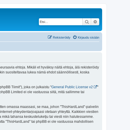
Etsi
Tarkennettu haku
Rekisteröidy
Kirjaudu sisään
uraavia ehtoja. Mikäli et hyväksy näitä ehtoja, älä rekisteröidy
n suositeltavaa lukea nämä ehdot säännöllisesti, koska
pBB Tiimit"), joka on julkaistu "
General Public License v2
"
phpBB Limited ei ole vastuussa siitä, mitä sallimme tai
 sitten omassa maassasi, se maa, johon "ThisHardLand"-palvelin
sa internet-yhteydentarjoajaasi otetaan yhteyttä. Kaikkien viestien
a mikä tahansa keskusteluketju tai viesti niin halutessamme.
 mutta "ThisHardLand" tai phpBB ei ole vastuussa mahdollisen