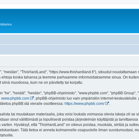
telusivu
 "meidän", "ThisHardLand", "https://www.thishardland.fi"), sitoudut noudattamaan se
tä ehtoja koska tahansa ja teemme parhaamme informoidaksemme sinua. On kuitenki
siinä muodossa, kuin ne on päivitetty tai korjattu.
"he", "heidät", "heidän", "phpBB-ohjelmisto", "www.phpbb.com", "phpBB Group", "ph
a
www.phpbb.com
. phpBB-ohjelmisto luo vain ympäristön internet-keskustelulle. 
ätietoa phpBB:stä vieraile osoitteessa:
https://www.phpbb.com/
.
lista tai muutakaan materiaalia, joka voisi loukata voimassa olevia lakeja oli se
oidaan sinut välittömästi ja lopullisesti poistaa järjestelmän käyttäjistä ja tarvittaes
 varten. Hyväksyt, että "ThisHardLand" on oikeus poistaa, muokata, siirtää ja sulke
n tietokantaan. Tätä tietoa ei anneta kolmannelle osapuolelle ilman suostumustasi,
tahoille.