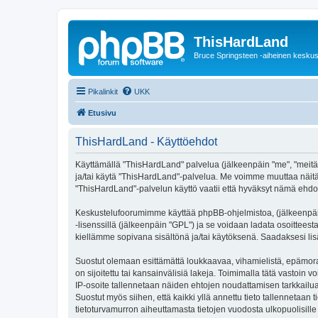
ThisHardLand
Bruce Springsteen -aiheinen keskus
Pikalinkit
UKK
Etusivu
ThisHardLand - Käyttöehdot
Käyttämällä "ThisHardLand" palvelua (jälkeenpäin "me", "meitä",
ja/tai käytä "ThisHardLand"-palvelua. Me voimme muuttaa näi
"ThisHardLand"-palvelun käyttö vaatii että hyväksyt nämä ehdot 
Keskustelufoorumimme käyttää phpBB-ohjelmistoa, (jälkeenpäin 
-lisenssillä (jälkeenpäin "GPL") ja se voidaan ladata osoitteest
kiellämme sopivana sisältönä ja/tai käytöksenä. Saadaksesi lis
Suostut olemaan esittämättä loukkaavaa, vihamielistä, epämoraa
on sijoitettu tai kansainvälisiä lakeja. Toimimalla tätä vastoin v
IP-osoite tallennetaan näiden ehtojen noudattamisen tarkkailua
Suostut myös siihen, että kaikki yllä annettu tieto tallennetaa
tietoturvamurron aiheuttamasta tietojen vuodosta ulkopuolisille 