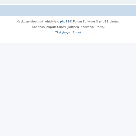
Keskustelufoorumin ohjelmisto
phpBB
® Forum Software © phpBB Limited
Käännös: phpBB Suomi (lurttinen, harritapio, Pettis)
Yksityisyys
|
Ehdot