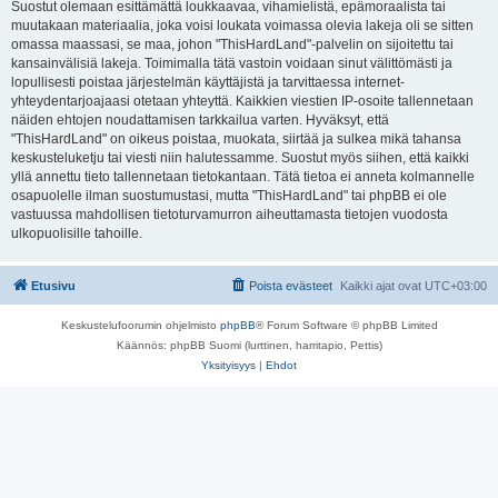
Suostut olemaan esittämättä loukkaavaa, vihamielistä, epämoraalista tai
muutakaan materiaalia, joka voisi loukata voimassa olevia lakeja oli se sitten
omassa maassasi, se maa, johon "ThisHardLand"-palvelin on sijoitettu tai
kansainvälisiä lakeja. Toimimalla tätä vastoin voidaan sinut välittömästi ja
lopullisesti poistaa järjestelmän käyttäjistä ja tarvittaessa internet-
yhteydentarjoajaasi otetaan yhteyttä. Kaikkien viestien IP-osoite tallennetaan
näiden ehtojen noudattamisen tarkkailua varten. Hyväksyt, että
"ThisHardLand" on oikeus poistaa, muokata, siirtää ja sulkea mikä tahansa
keskusteluketju tai viesti niin halutessamme. Suostut myös siihen, että kaikki
yllä annettu tieto tallennetaan tietokantaan. Tätä tietoa ei anneta kolmannelle
osapuolelle ilman suostumustasi, mutta "ThisHardLand" tai phpBB ei ole
vastuussa mahdollisen tietoturvamurron aiheuttamasta tietojen vuodosta
ulkopuolisille tahoille.
Etusivu
Poista evästeet
Kaikki ajat ovat
UTC+03:00
Keskustelufoorumin ohjelmisto
phpBB
® Forum Software © phpBB Limited
Käännös: phpBB Suomi (lurttinen, harritapio, Pettis)
Yksityisyys
|
Ehdot