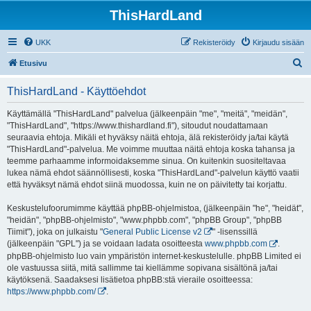
ThisHardLand
UKK
Rekisteröidy
Kirjaudu sisään
E
Etusivu
t
ThisHardLand - Käyttöehdot
s
i
Käyttämällä "ThisHardLand" palvelua (jälkeenpäin "me", "meitä", "meidän",
"ThisHardLand", "https://www.thishardland.fi"), sitoudut noudattamaan
seuraavia ehtoja. Mikäli et hyväksy näitä ehtoja, älä rekisteröidy ja/tai käytä
"ThisHardLand"-palvelua. Me voimme muuttaa näitä ehtoja koska tahansa ja
teemme parhaamme informoidaksemme sinua. On kuitenkin suositeltavaa
lukea nämä ehdot säännöllisesti, koska "ThisHardLand"-palvelun käyttö vaatii
että hyväksyt nämä ehdot siinä muodossa, kuin ne on päivitetty tai korjattu.
Keskustelufoorumimme käyttää phpBB-ohjelmistoa, (jälkeenpäin "he", "heidät",
"heidän", "phpBB-ohjelmisto", "www.phpbb.com", "phpBB Group", "phpBB
Tiimit"), joka on julkaistu "
General Public License v2
" -lisenssillä
(jälkeenpäin "GPL") ja se voidaan ladata osoitteesta
www.phpbb.com
.
phpBB-ohjelmisto luo vain ympäristön internet-keskustelulle. phpBB Limited ei
ole vastuussa siitä, mitä sallimme tai kiellämme sopivana sisältönä ja/tai
käytöksenä. Saadaksesi lisätietoa phpBB:stä vieraile osoitteessa:
https://www.phpbb.com/
.