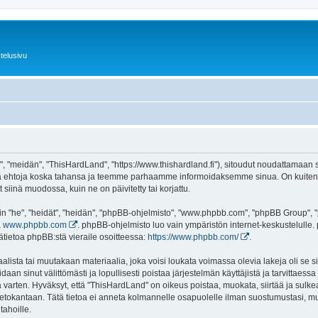
telusivu
 "meidän", "ThisHardLand", "https://www.thishardland.fi"), sitoudut noudattamaan se
tä ehtoja koska tahansa ja teemme parhaamme informoidaksemme sinua. On kuitenki
siinä muodossa, kuin ne on päivitetty tai korjattu.
"he", "heidät", "heidän", "phpBB-ohjelmisto", "www.phpbb.com", "phpBB Group", "ph
a
www.phpbb.com
. phpBB-ohjelmisto luo vain ympäristön internet-keskustelulle. 
ätietoa phpBB:stä vieraile osoitteessa:
https://www.phpbb.com/
.
lista tai muutakaan materiaalia, joka voisi loukata voimassa olevia lakeja oli se
oidaan sinut välittömästi ja lopullisesti poistaa järjestelmän käyttäjistä ja tarvittaes
 varten. Hyväksyt, että "ThisHardLand" on oikeus poistaa, muokata, siirtää ja sulke
n tietokantaan. Tätä tietoa ei anneta kolmannelle osapuolelle ilman suostumustasi,
tahoille.