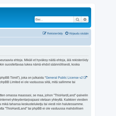
Etsi
Tarkennettu haku
Rekisteröidy
Kirjaudu sisään
uraavia ehtoja. Mikäli et hyväksy näitä ehtoja, älä rekisteröidy
n suositeltavaa lukea nämä ehdot säännöllisesti, koska
pBB Tiimit"), joka on julkaistu "
General Public License v2
"
phpBB Limited ei ole vastuussa siitä, mitä sallimme tai
 sitten omassa maassasi, se maa, johon "ThisHardLand"-palvelin
sa internet-yhteydentarjoajaasi otetaan yhteyttä. Kaikkien viestien
a mikä tahansa keskusteluketju tai viesti niin halutessamme.
 mutta "ThisHardLand" tai phpBB ei ole vastuussa mahdollisen