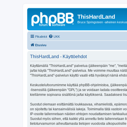
ThisHardLand
Bruce Springsteen -aiheinen keskus
Pikalinkit
UKK
Etusivu
ThisHardLand - Käyttöehdot
Käyttämällä "ThisHardLand" palvelua (jälkeenpäin "me", "meitä",
ja/tai käytä "ThisHardLand"-palvelua. Me voimme muuttaa näi
"ThisHardLand"-palvelun käyttö vaatii että hyväksyt nämä ehdot 
Keskustelufoorumimme käyttää phpBB-ohjelmistoa, (jälkeenpäin 
-lisenssillä (jälkeenpäin "GPL") ja se voidaan ladata osoitteest
kiellämme sopivana sisältönä ja/tai käytöksenä. Saadaksesi lis
Suostut olemaan esittämättä loukkaavaa, vihamielistä, epämoraa
on sijoitettu tai kansainvälisiä lakeja. Toimimalla tätä vastoin v
IP-osoite tallennetaan näiden ehtojen noudattamisen tarkkailua
Suostut myös siihen, että kaikki yllä annettu tieto tallennetaa
tietoturvamurron aiheuttamasta tietojen vuodosta ulkopuolisille 