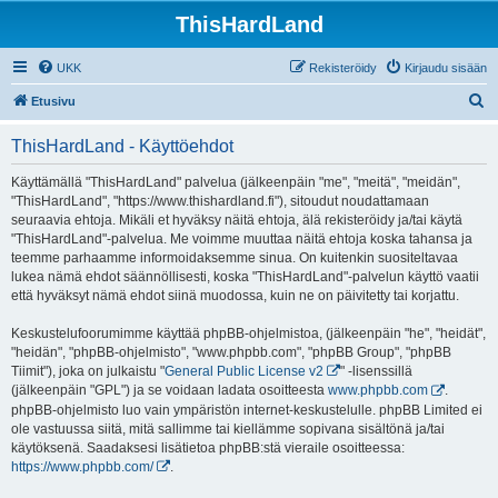
ThisHardLand
UKK
Rekisteröidy
Kirjaudu sisään
E
Etusivu
t
ThisHardLand - Käyttöehdot
s
i
Käyttämällä "ThisHardLand" palvelua (jälkeenpäin "me", "meitä", "meidän",
"ThisHardLand", "https://www.thishardland.fi"), sitoudut noudattamaan
seuraavia ehtoja. Mikäli et hyväksy näitä ehtoja, älä rekisteröidy ja/tai käytä
"ThisHardLand"-palvelua. Me voimme muuttaa näitä ehtoja koska tahansa ja
teemme parhaamme informoidaksemme sinua. On kuitenkin suositeltavaa
lukea nämä ehdot säännöllisesti, koska "ThisHardLand"-palvelun käyttö vaatii
että hyväksyt nämä ehdot siinä muodossa, kuin ne on päivitetty tai korjattu.
Keskustelufoorumimme käyttää phpBB-ohjelmistoa, (jälkeenpäin "he", "heidät",
"heidän", "phpBB-ohjelmisto", "www.phpbb.com", "phpBB Group", "phpBB
Tiimit"), joka on julkaistu "
General Public License v2
" -lisenssillä
(jälkeenpäin "GPL") ja se voidaan ladata osoitteesta
www.phpbb.com
.
phpBB-ohjelmisto luo vain ympäristön internet-keskustelulle. phpBB Limited ei
ole vastuussa siitä, mitä sallimme tai kiellämme sopivana sisältönä ja/tai
käytöksenä. Saadaksesi lisätietoa phpBB:stä vieraile osoitteessa:
https://www.phpbb.com/
.