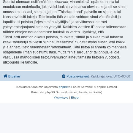
Suostut olemaan esittämättä loukkaavaa, vihamielistä, epämoraalista tai
muutakaan materiaalia, joka voisi loukata voimassa olevia lakeja oli se sitten
omassa maassasi, se maa, johon "ThisHardLand"-palvelin on sijoitettu tai
kansainvälisiä lakeja. Toimimalla tätä vastoin voidaan sinut välittömästi ja
lopullisesti poistaa järjestelmän käyttäjistä ja tarvittaessa internet-
yhteydentarjoajaasi otetaan yhteyttä. Kaikkien viestien IP-osoite tallennetaan
näiden ehtojen noudattamisen tarkkailua varten. Hyväksyt, että
"ThisHardLand" on oikeus poistaa, muokata, siirtää ja sulkea mikä tahansa
keskusteluketju tai viesti niin halutessamme. Suostut myös siihen, että kaikki
yllä annettu tieto tallennetaan tietokantaan. Tätä tietoa ei anneta kolmannelle
osapuolelle ilman suostumustasi, mutta "ThisHardLand" tai phpBB ei ole
vastuussa mahdollisen tietoturvamurron aiheuttamasta tietojen vuodosta
ulkopuolisille tahoille.
Etusivu
Poista evästeet
Kaikki ajat ovat
UTC+03:00
Keskustelufoorumin ohjelmisto
phpBB
® Forum Software © phpBB Limited
Käännös: phpBB Suomi (lurttinen, harritapio, Pettis)
Yksityisyys
|
Ehdot