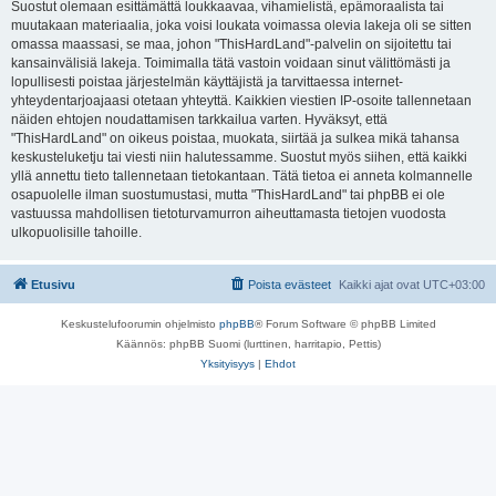
Suostut olemaan esittämättä loukkaavaa, vihamielistä, epämoraalista tai
muutakaan materiaalia, joka voisi loukata voimassa olevia lakeja oli se sitten
omassa maassasi, se maa, johon "ThisHardLand"-palvelin on sijoitettu tai
kansainvälisiä lakeja. Toimimalla tätä vastoin voidaan sinut välittömästi ja
lopullisesti poistaa järjestelmän käyttäjistä ja tarvittaessa internet-
yhteydentarjoajaasi otetaan yhteyttä. Kaikkien viestien IP-osoite tallennetaan
näiden ehtojen noudattamisen tarkkailua varten. Hyväksyt, että
"ThisHardLand" on oikeus poistaa, muokata, siirtää ja sulkea mikä tahansa
keskusteluketju tai viesti niin halutessamme. Suostut myös siihen, että kaikki
yllä annettu tieto tallennetaan tietokantaan. Tätä tietoa ei anneta kolmannelle
osapuolelle ilman suostumustasi, mutta "ThisHardLand" tai phpBB ei ole
vastuussa mahdollisen tietoturvamurron aiheuttamasta tietojen vuodosta
ulkopuolisille tahoille.
Etusivu
Poista evästeet
Kaikki ajat ovat
UTC+03:00
Keskustelufoorumin ohjelmisto
phpBB
® Forum Software © phpBB Limited
Käännös: phpBB Suomi (lurttinen, harritapio, Pettis)
Yksityisyys
|
Ehdot