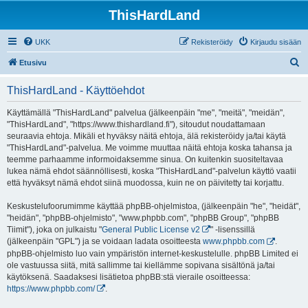
ThisHardLand
UKK
Rekisteröidy
Kirjaudu sisään
E
Etusivu
t
ThisHardLand - Käyttöehdot
s
i
Käyttämällä "ThisHardLand" palvelua (jälkeenpäin "me", "meitä", "meidän",
"ThisHardLand", "https://www.thishardland.fi"), sitoudut noudattamaan
seuraavia ehtoja. Mikäli et hyväksy näitä ehtoja, älä rekisteröidy ja/tai käytä
"ThisHardLand"-palvelua. Me voimme muuttaa näitä ehtoja koska tahansa ja
teemme parhaamme informoidaksemme sinua. On kuitenkin suositeltavaa
lukea nämä ehdot säännöllisesti, koska "ThisHardLand"-palvelun käyttö vaatii
että hyväksyt nämä ehdot siinä muodossa, kuin ne on päivitetty tai korjattu.
Keskustelufoorumimme käyttää phpBB-ohjelmistoa, (jälkeenpäin "he", "heidät",
"heidän", "phpBB-ohjelmisto", "www.phpbb.com", "phpBB Group", "phpBB
Tiimit"), joka on julkaistu "
General Public License v2
" -lisenssillä
(jälkeenpäin "GPL") ja se voidaan ladata osoitteesta
www.phpbb.com
.
phpBB-ohjelmisto luo vain ympäristön internet-keskustelulle. phpBB Limited ei
ole vastuussa siitä, mitä sallimme tai kiellämme sopivana sisältönä ja/tai
käytöksenä. Saadaksesi lisätietoa phpBB:stä vieraile osoitteessa:
https://www.phpbb.com/
.