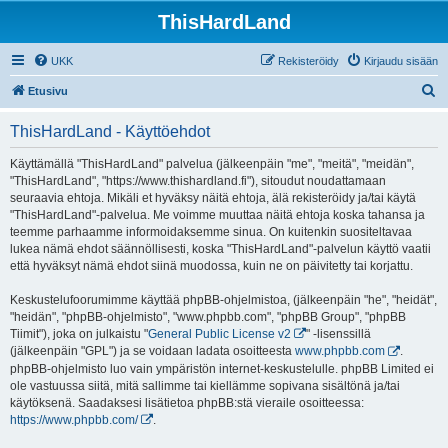
ThisHardLand
UKK
Rekisteröidy
Kirjaudu sisään
E
Etusivu
t
ThisHardLand - Käyttöehdot
s
i
Käyttämällä "ThisHardLand" palvelua (jälkeenpäin "me", "meitä", "meidän",
"ThisHardLand", "https://www.thishardland.fi"), sitoudut noudattamaan
seuraavia ehtoja. Mikäli et hyväksy näitä ehtoja, älä rekisteröidy ja/tai käytä
"ThisHardLand"-palvelua. Me voimme muuttaa näitä ehtoja koska tahansa ja
teemme parhaamme informoidaksemme sinua. On kuitenkin suositeltavaa
lukea nämä ehdot säännöllisesti, koska "ThisHardLand"-palvelun käyttö vaatii
että hyväksyt nämä ehdot siinä muodossa, kuin ne on päivitetty tai korjattu.
Keskustelufoorumimme käyttää phpBB-ohjelmistoa, (jälkeenpäin "he", "heidät",
"heidän", "phpBB-ohjelmisto", "www.phpbb.com", "phpBB Group", "phpBB
Tiimit"), joka on julkaistu "
General Public License v2
" -lisenssillä
(jälkeenpäin "GPL") ja se voidaan ladata osoitteesta
www.phpbb.com
.
phpBB-ohjelmisto luo vain ympäristön internet-keskustelulle. phpBB Limited ei
ole vastuussa siitä, mitä sallimme tai kiellämme sopivana sisältönä ja/tai
käytöksenä. Saadaksesi lisätietoa phpBB:stä vieraile osoitteessa:
https://www.phpbb.com/
.