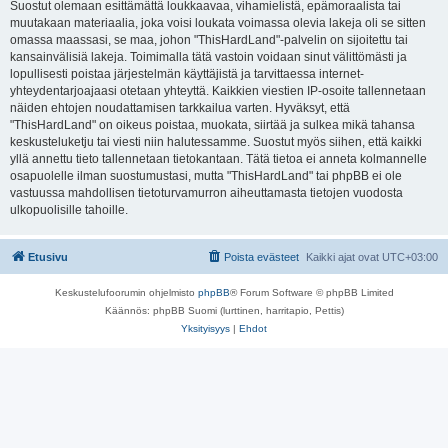
Suostut olemaan esittämättä loukkaavaa, vihamielistä, epämoraalista tai
muutakaan materiaalia, joka voisi loukata voimassa olevia lakeja oli se sitten
omassa maassasi, se maa, johon "ThisHardLand"-palvelin on sijoitettu tai
kansainvälisiä lakeja. Toimimalla tätä vastoin voidaan sinut välittömästi ja
lopullisesti poistaa järjestelmän käyttäjistä ja tarvittaessa internet-
yhteydentarjoajaasi otetaan yhteyttä. Kaikkien viestien IP-osoite tallennetaan
näiden ehtojen noudattamisen tarkkailua varten. Hyväksyt, että
"ThisHardLand" on oikeus poistaa, muokata, siirtää ja sulkea mikä tahansa
keskusteluketju tai viesti niin halutessamme. Suostut myös siihen, että kaikki
yllä annettu tieto tallennetaan tietokantaan. Tätä tietoa ei anneta kolmannelle
osapuolelle ilman suostumustasi, mutta "ThisHardLand" tai phpBB ei ole
vastuussa mahdollisen tietoturvamurron aiheuttamasta tietojen vuodosta
ulkopuolisille tahoille.
Etusivu
Poista evästeet
Kaikki ajat ovat
UTC+03:00
Keskustelufoorumin ohjelmisto
phpBB
® Forum Software © phpBB Limited
Käännös: phpBB Suomi (lurttinen, harritapio, Pettis)
Yksityisyys
|
Ehdot