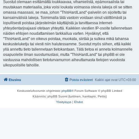
Suostut olemaan esittämättä loukkaavaa, vihamielistä, epämoraalista tai
muutakaan materiaalia, joka voisi loukata voimassa olevia lakeja oli se sitten
omassa maassasi, se maa, johon "ThisHardLand"-palvelin on sijoitettu tai
kansainvälisiä lakeja. Toimimalla tätä vastoin voidaan sinut välittömästi ja
lopullisesti poistaa järjestelmän käyttäjistä ja tarvittaessa internet-
yhteydentarjoajaasi otetaan yhteyttä. Kaikkien viestien IP-osoite tallennetaan
näiden ehtojen noudattamisen tarkkailua varten. Hyväksyt, että
"ThisHardLand" on oikeus poistaa, muokata, siirtää ja sulkea mikä tahansa
keskusteluketju tai viesti niin halutessamme. Suostut myös siihen, että kaikki
yllä annettu tieto tallennetaan tietokantaan. Tätä tietoa ei anneta kolmannelle
osapuolelle ilman suostumustasi, mutta "ThisHardLand" tai phpBB ei ole
vastuussa mahdollisen tietoturvamurron aiheuttamasta tietojen vuodosta
ulkopuolisille tahoille.
Etusivu
Poista evästeet
Kaikki ajat ovat
UTC+03:00
Keskustelufoorumin ohjelmisto
phpBB
® Forum Software © phpBB Limited
Käännös: phpBB Suomi (lurttinen, harritapio, Pettis)
Yksityisyys
|
Ehdot