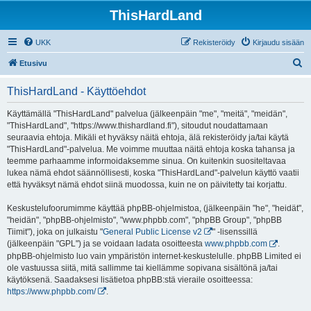
ThisHardLand
UKK
Rekisteröidy
Kirjaudu sisään
E
Etusivu
t
ThisHardLand - Käyttöehdot
s
i
Käyttämällä "ThisHardLand" palvelua (jälkeenpäin "me", "meitä", "meidän",
"ThisHardLand", "https://www.thishardland.fi"), sitoudut noudattamaan
seuraavia ehtoja. Mikäli et hyväksy näitä ehtoja, älä rekisteröidy ja/tai käytä
"ThisHardLand"-palvelua. Me voimme muuttaa näitä ehtoja koska tahansa ja
teemme parhaamme informoidaksemme sinua. On kuitenkin suositeltavaa
lukea nämä ehdot säännöllisesti, koska "ThisHardLand"-palvelun käyttö vaatii
että hyväksyt nämä ehdot siinä muodossa, kuin ne on päivitetty tai korjattu.
Keskustelufoorumimme käyttää phpBB-ohjelmistoa, (jälkeenpäin "he", "heidät",
"heidän", "phpBB-ohjelmisto", "www.phpbb.com", "phpBB Group", "phpBB
Tiimit"), joka on julkaistu "
General Public License v2
" -lisenssillä
(jälkeenpäin "GPL") ja se voidaan ladata osoitteesta
www.phpbb.com
.
phpBB-ohjelmisto luo vain ympäristön internet-keskustelulle. phpBB Limited ei
ole vastuussa siitä, mitä sallimme tai kiellämme sopivana sisältönä ja/tai
käytöksenä. Saadaksesi lisätietoa phpBB:stä vieraile osoitteessa:
https://www.phpbb.com/
.