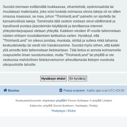
Suostut olemaan esittämättä loukkaavaa, vihamielistä, epämoraalista tai
muutakaan materiaalia, joka voisi loukata voimassa olevia lakeja oli se sitten
omassa maassasi, se maa, johon "ThisHardLand"-palvelin on sijoitettu tai
kansainvälisiä lakeja. Toimimalla tätä vastoin voidaan sinut välittömästi ja
lopullisesti poistaa järjestelmän käyttäjistä ja tarvittaessa internet-
yhteydentarjoajaasi otetaan yhteyttä. Kaikkien viestien IP-osoite tallennetaan
näiden ehtojen noudattamisen tarkkailua varten. Hyväksyt, että
"ThisHardLand" on oikeus poistaa, muokata, siirtää ja sulkea mikä tahansa
keskusteluketju tai viesti niin halutessamme. Suostut myös siihen, että kaikki
yllä annettu tieto tallennetaan tietokantaan. Tätä tietoa ei anneta kolmannelle
osapuolelle ilman suostumustasi, mutta "ThisHardLand" tai phpBB ei ole
vastuussa mahdollisen tietoturvamurron aiheuttamasta tietojen vuodosta
ulkopuolisille tahoille.
Etusivu
Poista evästeet
Kaikki ajat ovat
UTC+03:00
Keskustelufoorumin ohjelmisto
phpBB
® Forum Software © phpBB Limited
Käännös: phpBB Suomi (lurttinen, harritapio, Pettis)
Yksityisyys
|
Ehdot