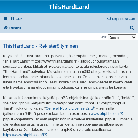
ThisHardLand
UKK
Kirjaudu sisään
E
Etusivu
t
Kieli:
s
ThisHardLand - Rekisteröityminen
i
Käyttämällä "ThisHardLand" palvelua (jälkeenpäin "me", "meitä", "meidän",
"ThisHardLand", "https://www.thishardland.fi"), sitoudut noudattamaan
seuraavia ehtoja. Mikäli et hyväksy näitä ehtoja, älä rekisteröidy ja/tai käytä
"ThisHardLand"-palvelua. Me voimme muuttaa näitä ehtoja koska tahansa ja
teemme parhaamme informoidaksemme sinua. On kuitenkin suositeltavaa
lukea nämä ehdot säännöllisesti, koska "ThisHardLand"-palvelun käyttö vaatii
että hyväksyt nämä ehdot siinä muodossa, kuin ne on päivitetty tai korjattu.
Keskustelufoorumimme käyttää phpBB-ohjelmistoa, (jälkeenpäin "he", "heidät",
"heidän", "phpBB-ohjelmisto", "www.phpbb.com", "phpBB Group", "phpBB
Tiimit"), joka on julkaistu "
General Public License v2
" -lisenssillä
(jälkeenpäin "GPL") ja se voidaan ladata osoitteesta
www.phpbb.com
.
phpBB-ohjelmisto luo vain ympäristön internet-keskustelulle. phpBB Limited ei
ole vastuussa siitä, mitä sallimme tai kiellämme sopivana sisältönä ja/tai
käytöksenä. Saadaksesi lisätietoa phpBB:stä vieraile osoitteessa:
https://www.phpbb.com/
.