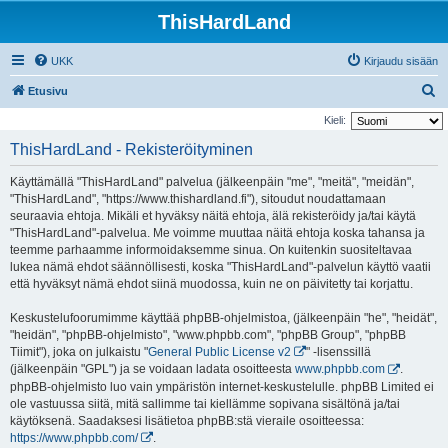
ThisHardLand
UKK
Kirjaudu sisään
E
Etusivu
t
Kieli:
s
ThisHardLand - Rekisteröityminen
i
Käyttämällä "ThisHardLand" palvelua (jälkeenpäin "me", "meitä", "meidän",
"ThisHardLand", "https://www.thishardland.fi"), sitoudut noudattamaan
seuraavia ehtoja. Mikäli et hyväksy näitä ehtoja, älä rekisteröidy ja/tai käytä
"ThisHardLand"-palvelua. Me voimme muuttaa näitä ehtoja koska tahansa ja
teemme parhaamme informoidaksemme sinua. On kuitenkin suositeltavaa
lukea nämä ehdot säännöllisesti, koska "ThisHardLand"-palvelun käyttö vaatii
että hyväksyt nämä ehdot siinä muodossa, kuin ne on päivitetty tai korjattu.
Keskustelufoorumimme käyttää phpBB-ohjelmistoa, (jälkeenpäin "he", "heidät",
"heidän", "phpBB-ohjelmisto", "www.phpbb.com", "phpBB Group", "phpBB
Tiimit"), joka on julkaistu "
General Public License v2
" -lisenssillä
(jälkeenpäin "GPL") ja se voidaan ladata osoitteesta
www.phpbb.com
.
phpBB-ohjelmisto luo vain ympäristön internet-keskustelulle. phpBB Limited ei
ole vastuussa siitä, mitä sallimme tai kiellämme sopivana sisältönä ja/tai
käytöksenä. Saadaksesi lisätietoa phpBB:stä vieraile osoitteessa:
https://www.phpbb.com/
.