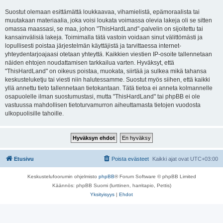
Suostut olemaan esittämättä loukkaavaa, vihamielistä, epämoraalista tai
muutakaan materiaalia, joka voisi loukata voimassa olevia lakeja oli se sitten
omassa maassasi, se maa, johon "ThisHardLand"-palvelin on sijoitettu tai
kansainvälisiä lakeja. Toimimalla tätä vastoin voidaan sinut välittömästi ja
lopullisesti poistaa järjestelmän käyttäjistä ja tarvittaessa internet-
yhteydentarjoajaasi otetaan yhteyttä. Kaikkien viestien IP-osoite tallennetaan
näiden ehtojen noudattamisen tarkkailua varten. Hyväksyt, että
"ThisHardLand" on oikeus poistaa, muokata, siirtää ja sulkea mikä tahansa
keskusteluketju tai viesti niin halutessamme. Suostut myös siihen, että kaikki
yllä annettu tieto tallennetaan tietokantaan. Tätä tietoa ei anneta kolmannelle
osapuolelle ilman suostumustasi, mutta "ThisHardLand" tai phpBB ei ole
vastuussa mahdollisen tietoturvamurron aiheuttamasta tietojen vuodosta
ulkopuolisille tahoille.
Etusivu
Poista evästeet
Kaikki ajat ovat
UTC+03:00
Keskustelufoorumin ohjelmisto
phpBB
® Forum Software © phpBB Limited
Käännös: phpBB Suomi (lurttinen, harritapio, Pettis)
Yksityisyys
|
Ehdot