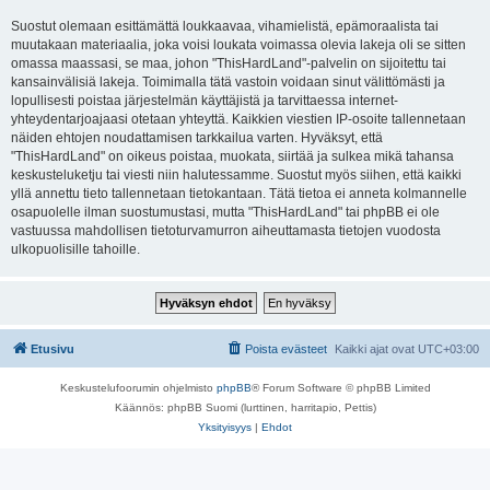
Suostut olemaan esittämättä loukkaavaa, vihamielistä, epämoraalista tai
muutakaan materiaalia, joka voisi loukata voimassa olevia lakeja oli se sitten
omassa maassasi, se maa, johon "ThisHardLand"-palvelin on sijoitettu tai
kansainvälisiä lakeja. Toimimalla tätä vastoin voidaan sinut välittömästi ja
lopullisesti poistaa järjestelmän käyttäjistä ja tarvittaessa internet-
yhteydentarjoajaasi otetaan yhteyttä. Kaikkien viestien IP-osoite tallennetaan
näiden ehtojen noudattamisen tarkkailua varten. Hyväksyt, että
"ThisHardLand" on oikeus poistaa, muokata, siirtää ja sulkea mikä tahansa
keskusteluketju tai viesti niin halutessamme. Suostut myös siihen, että kaikki
yllä annettu tieto tallennetaan tietokantaan. Tätä tietoa ei anneta kolmannelle
osapuolelle ilman suostumustasi, mutta "ThisHardLand" tai phpBB ei ole
vastuussa mahdollisen tietoturvamurron aiheuttamasta tietojen vuodosta
ulkopuolisille tahoille.
Etusivu
Poista evästeet
Kaikki ajat ovat
UTC+03:00
Keskustelufoorumin ohjelmisto
phpBB
® Forum Software © phpBB Limited
Käännös: phpBB Suomi (lurttinen, harritapio, Pettis)
Yksityisyys
|
Ehdot