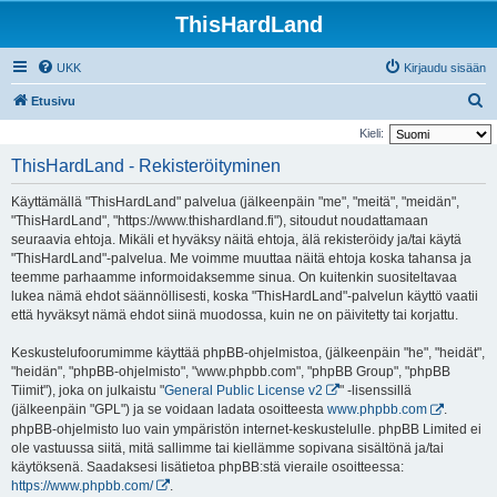
ThisHardLand
UKK
Kirjaudu sisään
E
Etusivu
t
Kieli:
s
ThisHardLand - Rekisteröityminen
i
Käyttämällä "ThisHardLand" palvelua (jälkeenpäin "me", "meitä", "meidän",
"ThisHardLand", "https://www.thishardland.fi"), sitoudut noudattamaan
seuraavia ehtoja. Mikäli et hyväksy näitä ehtoja, älä rekisteröidy ja/tai käytä
"ThisHardLand"-palvelua. Me voimme muuttaa näitä ehtoja koska tahansa ja
teemme parhaamme informoidaksemme sinua. On kuitenkin suositeltavaa
lukea nämä ehdot säännöllisesti, koska "ThisHardLand"-palvelun käyttö vaatii
että hyväksyt nämä ehdot siinä muodossa, kuin ne on päivitetty tai korjattu.
Keskustelufoorumimme käyttää phpBB-ohjelmistoa, (jälkeenpäin "he", "heidät",
"heidän", "phpBB-ohjelmisto", "www.phpbb.com", "phpBB Group", "phpBB
Tiimit"), joka on julkaistu "
General Public License v2
" -lisenssillä
(jälkeenpäin "GPL") ja se voidaan ladata osoitteesta
www.phpbb.com
.
phpBB-ohjelmisto luo vain ympäristön internet-keskustelulle. phpBB Limited ei
ole vastuussa siitä, mitä sallimme tai kiellämme sopivana sisältönä ja/tai
käytöksenä. Saadaksesi lisätietoa phpBB:stä vieraile osoitteessa:
https://www.phpbb.com/
.