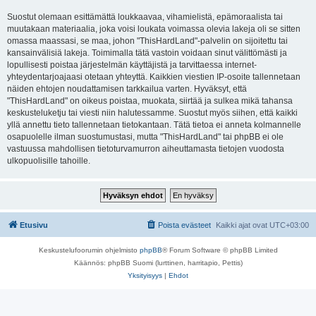
Suostut olemaan esittämättä loukkaavaa, vihamielistä, epämoraalista tai
muutakaan materiaalia, joka voisi loukata voimassa olevia lakeja oli se sitten
omassa maassasi, se maa, johon "ThisHardLand"-palvelin on sijoitettu tai
kansainvälisiä lakeja. Toimimalla tätä vastoin voidaan sinut välittömästi ja
lopullisesti poistaa järjestelmän käyttäjistä ja tarvittaessa internet-
yhteydentarjoajaasi otetaan yhteyttä. Kaikkien viestien IP-osoite tallennetaan
näiden ehtojen noudattamisen tarkkailua varten. Hyväksyt, että
"ThisHardLand" on oikeus poistaa, muokata, siirtää ja sulkea mikä tahansa
keskusteluketju tai viesti niin halutessamme. Suostut myös siihen, että kaikki
yllä annettu tieto tallennetaan tietokantaan. Tätä tietoa ei anneta kolmannelle
osapuolelle ilman suostumustasi, mutta "ThisHardLand" tai phpBB ei ole
vastuussa mahdollisen tietoturvamurron aiheuttamasta tietojen vuodosta
ulkopuolisille tahoille.
Etusivu
Poista evästeet
Kaikki ajat ovat
UTC+03:00
Keskustelufoorumin ohjelmisto
phpBB
® Forum Software © phpBB Limited
Käännös: phpBB Suomi (lurttinen, harritapio, Pettis)
Yksityisyys
|
Ehdot