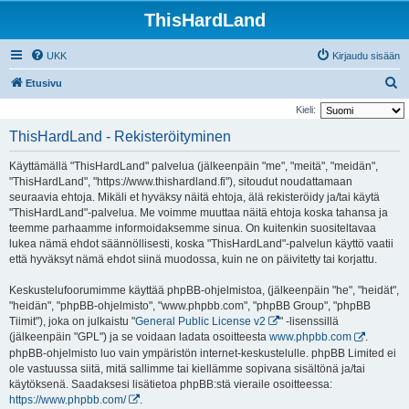
ThisHardLand
UKK
Kirjaudu sisään
E
Etusivu
t
Kieli:
s
ThisHardLand - Rekisteröityminen
i
Käyttämällä "ThisHardLand" palvelua (jälkeenpäin "me", "meitä", "meidän",
"ThisHardLand", "https://www.thishardland.fi"), sitoudut noudattamaan
seuraavia ehtoja. Mikäli et hyväksy näitä ehtoja, älä rekisteröidy ja/tai käytä
"ThisHardLand"-palvelua. Me voimme muuttaa näitä ehtoja koska tahansa ja
teemme parhaamme informoidaksemme sinua. On kuitenkin suositeltavaa
lukea nämä ehdot säännöllisesti, koska "ThisHardLand"-palvelun käyttö vaatii
että hyväksyt nämä ehdot siinä muodossa, kuin ne on päivitetty tai korjattu.
Keskustelufoorumimme käyttää phpBB-ohjelmistoa, (jälkeenpäin "he", "heidät",
"heidän", "phpBB-ohjelmisto", "www.phpbb.com", "phpBB Group", "phpBB
Tiimit"), joka on julkaistu "
General Public License v2
" -lisenssillä
(jälkeenpäin "GPL") ja se voidaan ladata osoitteesta
www.phpbb.com
.
phpBB-ohjelmisto luo vain ympäristön internet-keskustelulle. phpBB Limited ei
ole vastuussa siitä, mitä sallimme tai kiellämme sopivana sisältönä ja/tai
käytöksenä. Saadaksesi lisätietoa phpBB:stä vieraile osoitteessa:
https://www.phpbb.com/
.