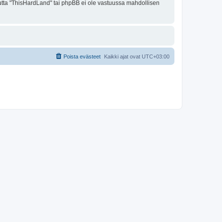
 mutta "ThisHardLand" tai phpBB ei ole vastuussa mahdollisen
Poista evästeet
Kaikki ajat ovat
UTC+03:00