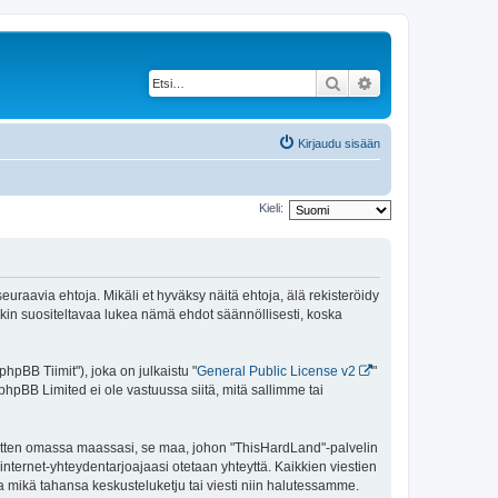
Etsi
Tarkennettu haku
Kirjaudu sisään
Kieli:
uraavia ehtoja. Mikäli et hyväksy näitä ehtoja, älä rekisteröidy
n suositeltavaa lukea nämä ehdot säännöllisesti, koska
pBB Tiimit"), joka on julkaistu "
General Public License v2
"
phpBB Limited ei ole vastuussa siitä, mitä sallimme tai
 sitten omassa maassasi, se maa, johon "ThisHardLand"-palvelin
sa internet-yhteydentarjoajaasi otetaan yhteyttä. Kaikkien viestien
a mikä tahansa keskusteluketju tai viesti niin halutessamme.