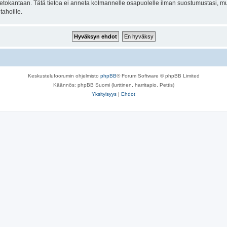
n tietokantaan. Tätä tietoa ei anneta kolmannelle osapuolelle ilman suostumustasi,
tahoille.
Keskustelufoorumin ohjelmisto
phpBB
® Forum Software © phpBB Limited
Käännös: phpBB Suomi (lurttinen, harritapio, Pettis)
Yksityisyys
|
Ehdot