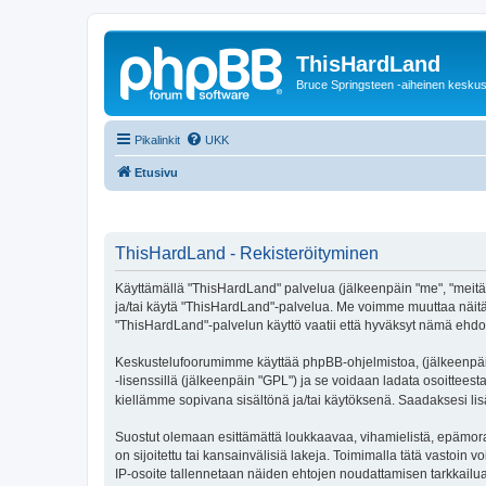
ThisHardLand
Bruce Springsteen -aiheinen keskus
Pikalinkit
UKK
Etusivu
ThisHardLand - Rekisteröityminen
Käyttämällä "ThisHardLand" palvelua (jälkeenpäin "me", "meitä",
ja/tai käytä "ThisHardLand"-palvelua. Me voimme muuttaa näi
"ThisHardLand"-palvelun käyttö vaatii että hyväksyt nämä ehdot 
Keskustelufoorumimme käyttää phpBB-ohjelmistoa, (jälkeenpäin 
-lisenssillä (jälkeenpäin "GPL") ja se voidaan ladata osoitteest
kiellämme sopivana sisältönä ja/tai käytöksenä. Saadaksesi lis
Suostut olemaan esittämättä loukkaavaa, vihamielistä, epämoraa
on sijoitettu tai kansainvälisiä lakeja. Toimimalla tätä vastoin v
IP-osoite tallennetaan näiden ehtojen noudattamisen tarkkailua