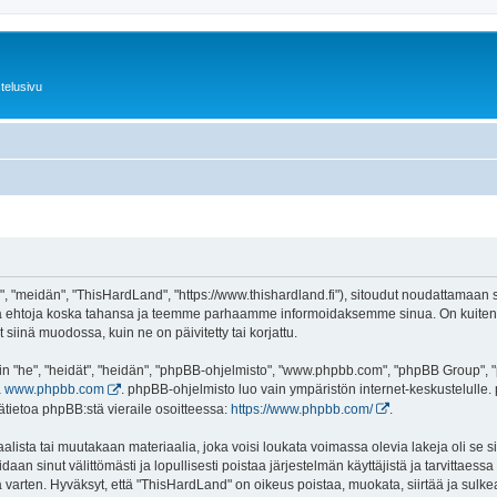
telusivu
 "meidän", "ThisHardLand", "https://www.thishardland.fi"), sitoudut noudattamaan se
tä ehtoja koska tahansa ja teemme parhaamme informoidaksemme sinua. On kuitenki
siinä muodossa, kuin ne on päivitetty tai korjattu.
"he", "heidät", "heidän", "phpBB-ohjelmisto", "www.phpbb.com", "phpBB Group", "ph
a
www.phpbb.com
. phpBB-ohjelmisto luo vain ympäristön internet-keskustelulle. 
ätietoa phpBB:stä vieraile osoitteessa:
https://www.phpbb.com/
.
lista tai muutakaan materiaalia, joka voisi loukata voimassa olevia lakeja oli se
oidaan sinut välittömästi ja lopullisesti poistaa järjestelmän käyttäjistä ja tarvittaes
 varten. Hyväksyt, että "ThisHardLand" on oikeus poistaa, muokata, siirtää ja sulke