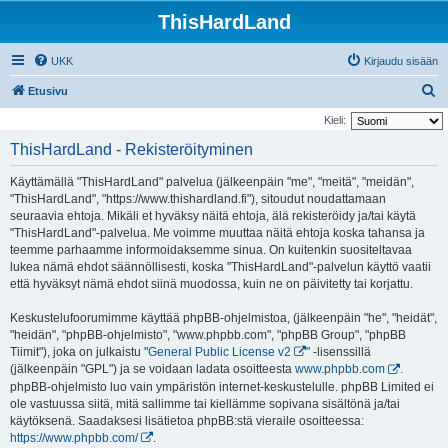
ThisHardLand
UKK
Kirjaudu sisään
E
Etusivu
t
Kieli:
s
ThisHardLand - Rekisteröityminen
i
Käyttämällä "ThisHardLand" palvelua (jälkeenpäin "me", "meitä", "meidän",
"ThisHardLand", "https://www.thishardland.fi"), sitoudut noudattamaan
seuraavia ehtoja. Mikäli et hyväksy näitä ehtoja, älä rekisteröidy ja/tai käytä
"ThisHardLand"-palvelua. Me voimme muuttaa näitä ehtoja koska tahansa ja
teemme parhaamme informoidaksemme sinua. On kuitenkin suositeltavaa
lukea nämä ehdot säännöllisesti, koska "ThisHardLand"-palvelun käyttö vaatii
että hyväksyt nämä ehdot siinä muodossa, kuin ne on päivitetty tai korjattu.
Keskustelufoorumimme käyttää phpBB-ohjelmistoa, (jälkeenpäin "he", "heidät",
"heidän", "phpBB-ohjelmisto", "www.phpbb.com", "phpBB Group", "phpBB
Tiimit"), joka on julkaistu "
General Public License v2
" -lisenssillä
(jälkeenpäin "GPL") ja se voidaan ladata osoitteesta
www.phpbb.com
.
phpBB-ohjelmisto luo vain ympäristön internet-keskustelulle. phpBB Limited ei
ole vastuussa siitä, mitä sallimme tai kiellämme sopivana sisältönä ja/tai
käytöksenä. Saadaksesi lisätietoa phpBB:stä vieraile osoitteessa:
https://www.phpbb.com/
.