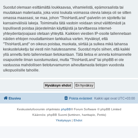
Suostut olemaan esittämättä loukkaavaa, vihamielistä, epämoraalista tai
muutakaan materiaalia, joka voisi loukata voimassa olevia lakeja oli se sitten
omassa maassasi, se maa, johon "ThisHardLand"-palvelin on sijoitettu tai
kansainvälisiä lakeja. Toimimalla tätä vastoin voidaan sinut välittömästi ja
lopullisesti poistaa järjestelmän käyttäjistä ja tarvittaessa internet-
yhteydentarjoajaasi otetaan yhteyttä. Kaikkien viestien IP-osoite tallennetaan
näiden ehtojen noudattamisen tarkkailua varten. Hyväksyt, että
"ThisHardLand" on oikeus poistaa, muokata, siirtää ja sulkea mikä tahansa
keskusteluketju tai viesti niin halutessamme. Suostut myös siihen, että kaikki
yllä annettu tieto tallennetaan tietokantaan. Tätä tietoa ei anneta kolmannelle
osapuolelle ilman suostumustasi, mutta "ThisHardLand" tai phpBB ei ole
vastuussa mahdollisen tietoturvamurron aiheuttamasta tietojen vuodosta
ulkopuolisille tahoille.
Etusivu
Poista evästeet
Kaikki ajat ovat
UTC+03:00
Keskustelufoorumin ohjelmisto
phpBB
® Forum Software © phpBB Limited
Käännös: phpBB Suomi (lurttinen, harritapio, Pettis)
Yksityisyys
|
Ehdot