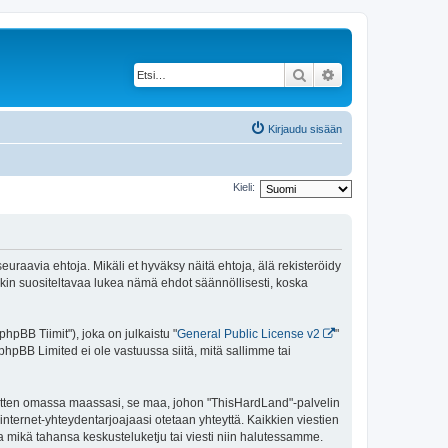
Etsi
Tarkennettu haku
Kirjaudu sisään
Kieli:
uraavia ehtoja. Mikäli et hyväksy näitä ehtoja, älä rekisteröidy
n suositeltavaa lukea nämä ehdot säännöllisesti, koska
pBB Tiimit"), joka on julkaistu "
General Public License v2
"
phpBB Limited ei ole vastuussa siitä, mitä sallimme tai
 sitten omassa maassasi, se maa, johon "ThisHardLand"-palvelin
sa internet-yhteydentarjoajaasi otetaan yhteyttä. Kaikkien viestien
a mikä tahansa keskusteluketju tai viesti niin halutessamme.