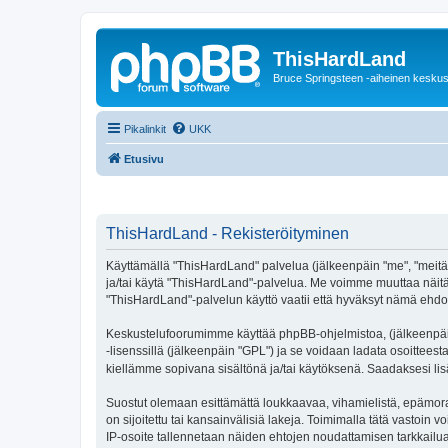
ThisHardLand
Bruce Springsteen -aiheinen keskus
Pikalinkit
UKK
Etusivu
ThisHardLand - Rekisteröityminen
Käyttämällä "ThisHardLand" palvelua (jälkeenpäin "me", "meitä",
ja/tai käytä "ThisHardLand"-palvelua. Me voimme muuttaa näi
"ThisHardLand"-palvelun käyttö vaatii että hyväksyt nämä ehdot 
Keskustelufoorumimme käyttää phpBB-ohjelmistoa, (jälkeenpäin 
-lisenssillä (jälkeenpäin "GPL") ja se voidaan ladata osoitteest
kiellämme sopivana sisältönä ja/tai käytöksenä. Saadaksesi lis
Suostut olemaan esittämättä loukkaavaa, vihamielistä, epämoraa
on sijoitettu tai kansainvälisiä lakeja. Toimimalla tätä vastoin v
IP-osoite tallennetaan näiden ehtojen noudattamisen tarkkailua