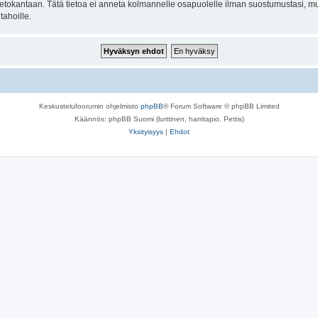
n tietokantaan. Tätä tietoa ei anneta kolmannelle osapuolelle ilman suostumustasi,
tahoille.
Keskustelufoorumin ohjelmisto
phpBB
® Forum Software © phpBB Limited
Käännös: phpBB Suomi (lurttinen, harritapio, Pettis)
Yksityisyys
|
Ehdot