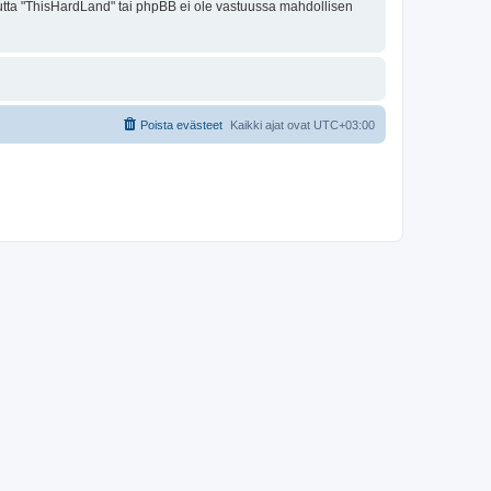
 mutta "ThisHardLand" tai phpBB ei ole vastuussa mahdollisen
Poista evästeet
Kaikki ajat ovat
UTC+03:00