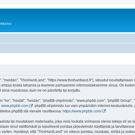
telusivu
 "meidän", "ThisHardLand", "https://www.thishardland.fi"), sitoudut noudattamaan se
tä ehtoja koska tahansa ja teemme parhaamme informoidaksemme sinua. On kuitenki
siinä muodossa, kuin ne on päivitetty tai korjattu.
"he", "heidät", "heidän", "phpBB-ohjelmisto", "www.phpbb.com", "phpBB Group", "ph
a
www.phpbb.com
. phpBB-ohjelmisto luo vain ympäristön internet-keskustelulle. 
ätietoa phpBB:stä vieraile osoitteessa:
https://www.phpbb.com/
.
lista tai muutakaan materiaalia, joka voisi loukata voimassa olevia lakeja oli se
oidaan sinut välittömästi ja lopullisesti poistaa järjestelmän käyttäjistä ja tarvittaes
 varten. Hyväksyt, että "ThisHardLand" on oikeus poistaa, muokata, siirtää ja sulke