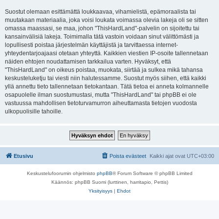
Suostut olemaan esittämättä loukkaavaa, vihamielistä, epämoraalista tai
muutakaan materiaalia, joka voisi loukata voimassa olevia lakeja oli se sitten
omassa maassasi, se maa, johon "ThisHardLand"-palvelin on sijoitettu tai
kansainvälisiä lakeja. Toimimalla tätä vastoin voidaan sinut välittömästi ja
lopullisesti poistaa järjestelmän käyttäjistä ja tarvittaessa internet-
yhteydentarjoajaasi otetaan yhteyttä. Kaikkien viestien IP-osoite tallennetaan
näiden ehtojen noudattamisen tarkkailua varten. Hyväksyt, että
"ThisHardLand" on oikeus poistaa, muokata, siirtää ja sulkea mikä tahansa
keskusteluketju tai viesti niin halutessamme. Suostut myös siihen, että kaikki
yllä annettu tieto tallennetaan tietokantaan. Tätä tietoa ei anneta kolmannelle
osapuolelle ilman suostumustasi, mutta "ThisHardLand" tai phpBB ei ole
vastuussa mahdollisen tietoturvamurron aiheuttamasta tietojen vuodosta
ulkopuolisille tahoille.
Etusivu
Poista evästeet
Kaikki ajat ovat
UTC+03:00
Keskustelufoorumin ohjelmisto
phpBB
® Forum Software © phpBB Limited
Käännös: phpBB Suomi (lurttinen, harritapio, Pettis)
Yksityisyys
|
Ehdot