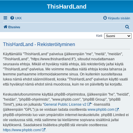
ThisHardLand
UKK
Kirjaudu sisään
E
Etusivu
t
Kieli:
s
ThisHardLand - Rekisteröityminen
i
Käyttämällä "ThisHardLand" palvelua (jälkeenpäin "me", "meitä", "meidän",
"ThisHardLand", "https://www.thishardland.fi"), sitoudut noudattamaan
seuraavia ehtoja. Mikäli et hyväksy näitä ehtoja, älä rekisteröidy ja/tai käytä
"ThisHardLand"-palvelua. Me voimme muuttaa näitä ehtoja koska tahansa ja
teemme parhaamme informoidaksemme sinua. On kuitenkin suositeltavaa
lukea nämä ehdot säännöllisesti, koska "ThisHardLand"-palvelun käyttö vaatii
että hyväksyt nämä ehdot siinä muodossa, kuin ne on päivitetty tai korjattu.
Keskustelufoorumimme käyttää phpBB-ohjelmistoa, (jälkeenpäin "he", "heidät",
"heidän", "phpBB-ohjelmisto", "www.phpbb.com", "phpBB Group", "phpBB
Tiimit"), joka on julkaistu "
General Public License v2
" -lisenssillä
(jälkeenpäin "GPL") ja se voidaan ladata osoitteesta
www.phpbb.com
.
phpBB-ohjelmisto luo vain ympäristön internet-keskustelulle. phpBB Limited ei
ole vastuussa siitä, mitä sallimme tai kiellämme sopivana sisältönä ja/tai
käytöksenä. Saadaksesi lisätietoa phpBB:stä vieraile osoitteessa:
https://www.phpbb.com/
.