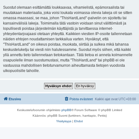
Suostut olemaan esittämättä loukkaavaa, vihamielistä, epämoraalista tai
muutakaan materiaalia, joka voisi loukata voimassa olevia lakeja oli se sitten
omassa maassasi, se maa, johon "ThisHardLand"-palvelin on sijoitettu tai
kansainvälisiä lakeja. Toimimalla tätä vastoin voidaan sinut välittömästi ja
lopullisesti poistaa järjestelmän käyttäjistä ja tarvittaessa internet-
yhteydentarjoajaasi otetaan yhteyttä. Kaikkien viestien IP-osoite tallennetaan
näiden ehtojen noudattamisen tarkkailua varten. Hyväksyt, että
"ThisHardLand" on oikeus poistaa, muokata, siirtää ja sulkea mikä tahansa
keskusteluketju tai viesti niin halutessamme. Suostut myös siihen, että kaikki
yllä annettu tieto tallennetaan tietokantaan. Tätä tietoa ei anneta kolmannelle
osapuolelle ilman suostumustasi, mutta "ThisHardLand" tai phpBB ei ole
vastuussa mahdollisen tietoturvamurron aiheuttamasta tietojen vuodosta
ulkopuolisille tahoille.
Etusivu
Poista evästeet
Kaikki ajat ovat
UTC+03:00
Keskustelufoorumin ohjelmisto
phpBB
® Forum Software © phpBB Limited
Käännös: phpBB Suomi (lurttinen, harritapio, Pettis)
Yksityisyys
|
Ehdot