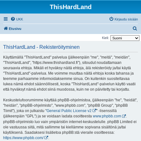
ThisHardLand
UKK
Kirjaudu sisään
E
Etusivu
t
Kieli:
s
ThisHardLand - Rekisteröityminen
i
Käyttämällä "ThisHardLand" palvelua (jälkeenpäin "me", "meitä", "meidän",
"ThisHardLand", "https://www.thishardland.fi"), sitoudut noudattamaan
seuraavia ehtoja. Mikäli et hyväksy näitä ehtoja, älä rekisteröidy ja/tai käytä
"ThisHardLand"-palvelua. Me voimme muuttaa näitä ehtoja koska tahansa ja
teemme parhaamme informoidaksemme sinua. On kuitenkin suositeltavaa
lukea nämä ehdot säännöllisesti, koska "ThisHardLand"-palvelun käyttö vaatii
että hyväksyt nämä ehdot siinä muodossa, kuin ne on päivitetty tai korjattu.
Keskustelufoorumimme käyttää phpBB-ohjelmistoa, (jälkeenpäin "he", "heidät",
"heidän", "phpBB-ohjelmisto", "www.phpbb.com", "phpBB Group", "phpBB
Tiimit"), joka on julkaistu "
General Public License v2
" -lisenssillä
(jälkeenpäin "GPL") ja se voidaan ladata osoitteesta
www.phpbb.com
.
phpBB-ohjelmisto luo vain ympäristön internet-keskustelulle. phpBB Limited ei
ole vastuussa siitä, mitä sallimme tai kiellämme sopivana sisältönä ja/tai
käytöksenä. Saadaksesi lisätietoa phpBB:stä vieraile osoitteessa:
https://www.phpbb.com/
.