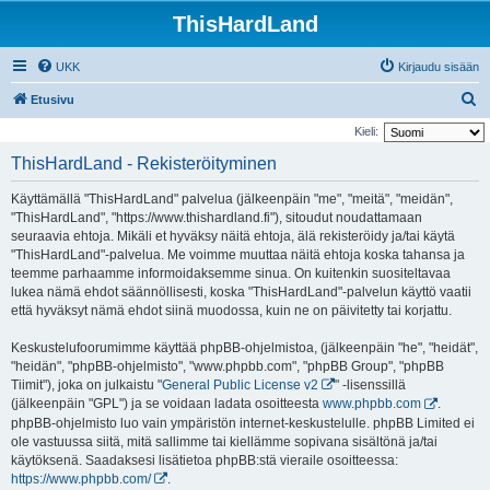
ThisHardLand
UKK
Kirjaudu sisään
E
Etusivu
t
Kieli:
s
ThisHardLand - Rekisteröityminen
i
Käyttämällä "ThisHardLand" palvelua (jälkeenpäin "me", "meitä", "meidän",
"ThisHardLand", "https://www.thishardland.fi"), sitoudut noudattamaan
seuraavia ehtoja. Mikäli et hyväksy näitä ehtoja, älä rekisteröidy ja/tai käytä
"ThisHardLand"-palvelua. Me voimme muuttaa näitä ehtoja koska tahansa ja
teemme parhaamme informoidaksemme sinua. On kuitenkin suositeltavaa
lukea nämä ehdot säännöllisesti, koska "ThisHardLand"-palvelun käyttö vaatii
että hyväksyt nämä ehdot siinä muodossa, kuin ne on päivitetty tai korjattu.
Keskustelufoorumimme käyttää phpBB-ohjelmistoa, (jälkeenpäin "he", "heidät",
"heidän", "phpBB-ohjelmisto", "www.phpbb.com", "phpBB Group", "phpBB
Tiimit"), joka on julkaistu "
General Public License v2
" -lisenssillä
(jälkeenpäin "GPL") ja se voidaan ladata osoitteesta
www.phpbb.com
.
phpBB-ohjelmisto luo vain ympäristön internet-keskustelulle. phpBB Limited ei
ole vastuussa siitä, mitä sallimme tai kiellämme sopivana sisältönä ja/tai
käytöksenä. Saadaksesi lisätietoa phpBB:stä vieraile osoitteessa:
https://www.phpbb.com/
.