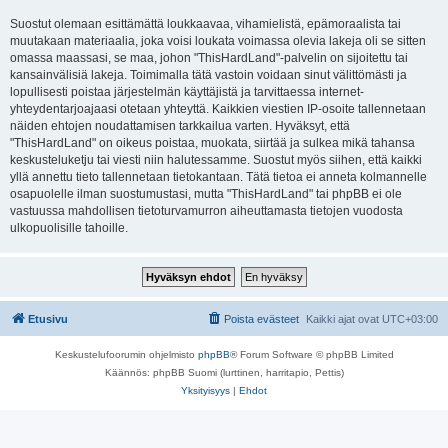
Suostut olemaan esittämättä loukkaavaa, vihamielistä, epämoraalista tai
muutakaan materiaalia, joka voisi loukata voimassa olevia lakeja oli se sitten
omassa maassasi, se maa, johon "ThisHardLand"-palvelin on sijoitettu tai
kansainvälisiä lakeja. Toimimalla tätä vastoin voidaan sinut välittömästi ja
lopullisesti poistaa järjestelmän käyttäjistä ja tarvittaessa internet-
yhteydentarjoajaasi otetaan yhteyttä. Kaikkien viestien IP-osoite tallennetaan
näiden ehtojen noudattamisen tarkkailua varten. Hyväksyt, että
"ThisHardLand" on oikeus poistaa, muokata, siirtää ja sulkea mikä tahansa
keskusteluketju tai viesti niin halutessamme. Suostut myös siihen, että kaikki
yllä annettu tieto tallennetaan tietokantaan. Tätä tietoa ei anneta kolmannelle
osapuolelle ilman suostumustasi, mutta "ThisHardLand" tai phpBB ei ole
vastuussa mahdollisen tietoturvamurron aiheuttamasta tietojen vuodosta
ulkopuolisille tahoille.
Etusivu
Poista evästeet
Kaikki ajat ovat
UTC+03:00
Keskustelufoorumin ohjelmisto
phpBB
® Forum Software © phpBB Limited
Käännös: phpBB Suomi (lurttinen, harritapio, Pettis)
Yksityisyys
|
Ehdot