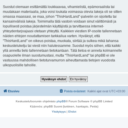
Suostut olemaan esittämättä loukkaavaa, vihamielistä, epämoraalista tai
muutakaan materiaalia, joka voisi loukata voimassa olevia lakeja oli se sitten
omassa maassasi, se maa, johon "ThisHardLand"-palvelin on sijoitettu tai
kansainvälisiä lakeja. Toimimalla tätä vastoin voidaan sinut välittömästi ja
lopullisesti poistaa järjestelmän käyttäjistä ja tarvittaessa internet-
yhteydentarjoajaasi otetaan yhteyttä. Kaikkien viestien IP-osoite tallennetaan
näiden ehtojen noudattamisen tarkkailua varten. Hyväksyt, että
"ThisHardLand" on oikeus poistaa, muokata, siirtää ja sulkea mikä tahansa
keskusteluketju tai viesti niin halutessamme. Suostut myös siihen, että kaikki
yllä annettu tieto tallennetaan tietokantaan. Tätä tietoa ei anneta kolmannelle
osapuolelle ilman suostumustasi, mutta "ThisHardLand" tai phpBB ei ole
vastuussa mahdollisen tietoturvamurron aiheuttamasta tietojen vuodosta
ulkopuolisille tahoille.
Etusivu
Poista evästeet
Kaikki ajat ovat
UTC+03:00
Keskustelufoorumin ohjelmisto
phpBB
® Forum Software © phpBB Limited
Käännös: phpBB Suomi (lurttinen, harritapio, Pettis)
Yksityisyys
|
Ehdot