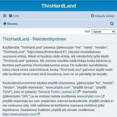
ThisHardLand
UKK
Kirjaudu sisään
E
Etusivu
t
Kieli:
s
ThisHardLand - Rekisteröityminen
i
Käyttämällä "ThisHardLand" palvelua (jälkeenpäin "me", "meitä", "meidän",
"ThisHardLand", "https://www.thishardland.fi"), sitoudut noudattamaan
seuraavia ehtoja. Mikäli et hyväksy näitä ehtoja, älä rekisteröidy ja/tai käytä
"ThisHardLand"-palvelua. Me voimme muuttaa näitä ehtoja koska tahansa ja
teemme parhaamme informoidaksemme sinua. On kuitenkin suositeltavaa
lukea nämä ehdot säännöllisesti, koska "ThisHardLand"-palvelun käyttö vaatii
että hyväksyt nämä ehdot siinä muodossa, kuin ne on päivitetty tai korjattu.
Keskustelufoorumimme käyttää phpBB-ohjelmistoa, (jälkeenpäin "he", "heidät",
"heidän", "phpBB-ohjelmisto", "www.phpbb.com", "phpBB Group", "phpBB
Tiimit"), joka on julkaistu "
General Public License v2
" -lisenssillä
(jälkeenpäin "GPL") ja se voidaan ladata osoitteesta
www.phpbb.com
.
phpBB-ohjelmisto luo vain ympäristön internet-keskustelulle. phpBB Limited ei
ole vastuussa siitä, mitä sallimme tai kiellämme sopivana sisältönä ja/tai
käytöksenä. Saadaksesi lisätietoa phpBB:stä vieraile osoitteessa:
https://www.phpbb.com/
.