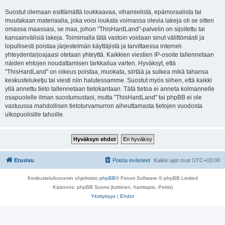
Suostut olemaan esittämättä loukkaavaa, vihamielistä, epämoraalista tai
muutakaan materiaalia, joka voisi loukata voimassa olevia lakeja oli se sitten
omassa maassasi, se maa, johon "ThisHardLand"-palvelin on sijoitettu tai
kansainvälisiä lakeja. Toimimalla tätä vastoin voidaan sinut välittömästi ja
lopullisesti poistaa järjestelmän käyttäjistä ja tarvittaessa internet-
yhteydentarjoajaasi otetaan yhteyttä. Kaikkien viestien IP-osoite tallennetaan
näiden ehtojen noudattamisen tarkkailua varten. Hyväksyt, että
"ThisHardLand" on oikeus poistaa, muokata, siirtää ja sulkea mikä tahansa
keskusteluketju tai viesti niin halutessamme. Suostut myös siihen, että kaikki
yllä annettu tieto tallennetaan tietokantaan. Tätä tietoa ei anneta kolmannelle
osapuolelle ilman suostumustasi, mutta "ThisHardLand" tai phpBB ei ole
vastuussa mahdollisen tietoturvamurron aiheuttamasta tietojen vuodosta
ulkopuolisille tahoille.
Etusivu
Poista evästeet
Kaikki ajat ovat
UTC+03:00
Keskustelufoorumin ohjelmisto
phpBB
® Forum Software © phpBB Limited
Käännös: phpBB Suomi (lurttinen, harritapio, Pettis)
Yksityisyys
|
Ehdot