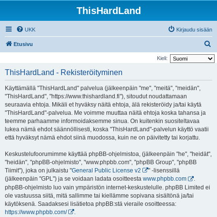
ThisHardLand
UKK
Kirjaudu sisään
E
Etusivu
t
Kieli:
s
ThisHardLand - Rekisteröityminen
i
Käyttämällä "ThisHardLand" palvelua (jälkeenpäin "me", "meitä", "meidän",
"ThisHardLand", "https://www.thishardland.fi"), sitoudut noudattamaan
seuraavia ehtoja. Mikäli et hyväksy näitä ehtoja, älä rekisteröidy ja/tai käytä
"ThisHardLand"-palvelua. Me voimme muuttaa näitä ehtoja koska tahansa ja
teemme parhaamme informoidaksemme sinua. On kuitenkin suositeltavaa
lukea nämä ehdot säännöllisesti, koska "ThisHardLand"-palvelun käyttö vaatii
että hyväksyt nämä ehdot siinä muodossa, kuin ne on päivitetty tai korjattu.
Keskustelufoorumimme käyttää phpBB-ohjelmistoa, (jälkeenpäin "he", "heidät",
"heidän", "phpBB-ohjelmisto", "www.phpbb.com", "phpBB Group", "phpBB
Tiimit"), joka on julkaistu "
General Public License v2
" -lisenssillä
(jälkeenpäin "GPL") ja se voidaan ladata osoitteesta
www.phpbb.com
.
phpBB-ohjelmisto luo vain ympäristön internet-keskustelulle. phpBB Limited ei
ole vastuussa siitä, mitä sallimme tai kiellämme sopivana sisältönä ja/tai
käytöksenä. Saadaksesi lisätietoa phpBB:stä vieraile osoitteessa:
https://www.phpbb.com/
.