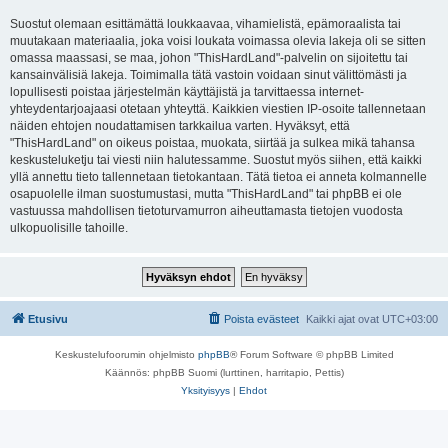
Suostut olemaan esittämättä loukkaavaa, vihamielistä, epämoraalista tai
muutakaan materiaalia, joka voisi loukata voimassa olevia lakeja oli se sitten
omassa maassasi, se maa, johon "ThisHardLand"-palvelin on sijoitettu tai
kansainvälisiä lakeja. Toimimalla tätä vastoin voidaan sinut välittömästi ja
lopullisesti poistaa järjestelmän käyttäjistä ja tarvittaessa internet-
yhteydentarjoajaasi otetaan yhteyttä. Kaikkien viestien IP-osoite tallennetaan
näiden ehtojen noudattamisen tarkkailua varten. Hyväksyt, että
"ThisHardLand" on oikeus poistaa, muokata, siirtää ja sulkea mikä tahansa
keskusteluketju tai viesti niin halutessamme. Suostut myös siihen, että kaikki
yllä annettu tieto tallennetaan tietokantaan. Tätä tietoa ei anneta kolmannelle
osapuolelle ilman suostumustasi, mutta "ThisHardLand" tai phpBB ei ole
vastuussa mahdollisen tietoturvamurron aiheuttamasta tietojen vuodosta
ulkopuolisille tahoille.
Etusivu
Poista evästeet
Kaikki ajat ovat
UTC+03:00
Keskustelufoorumin ohjelmisto
phpBB
® Forum Software © phpBB Limited
Käännös: phpBB Suomi (lurttinen, harritapio, Pettis)
Yksityisyys
|
Ehdot