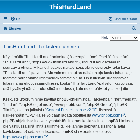
ThisHardLand
UKK
Kirjaudu sisään
E
Etusivu
t
Kieli:
s
ThisHardLand - Rekisteröityminen
i
Käyttämällä "ThisHardLand" palvelua (jälkeenpäin "me", "meitä", "meidän",
"ThisHardLand", "https://www.thishardland.fi"), sitoudut noudattamaan
seuraavia ehtoja. Mikäli et hyväksy näitä ehtoja, älä rekisteröidy ja/tai käytä
"ThisHardLand"-palvelua. Me voimme muuttaa näitä ehtoja koska tahansa ja
teemme parhaamme informoidaksemme sinua. On kuitenkin suositeltavaa
lukea nämä ehdot säännöllisesti, koska "ThisHardLand"-palvelun käyttö vaatii
että hyväksyt nämä ehdot siinä muodossa, kuin ne on päivitetty tai korjattu.
Keskustelufoorumimme käyttää phpBB-ohjelmistoa, (jälkeenpäin "he", "heidät",
"heidän", "phpBB-ohjelmisto", "www.phpbb.com", "phpBB Group", "phpBB
Tiimit"), joka on julkaistu "
General Public License v2
" -lisenssillä
(jälkeenpäin "GPL") ja se voidaan ladata osoitteesta
www.phpbb.com
.
phpBB-ohjelmisto luo vain ympäristön internet-keskustelulle. phpBB Limited ei
ole vastuussa siitä, mitä sallimme tai kiellämme sopivana sisältönä ja/tai
käytöksenä. Saadaksesi lisätietoa phpBB:stä vieraile osoitteessa:
https://www.phpbb.com/
.