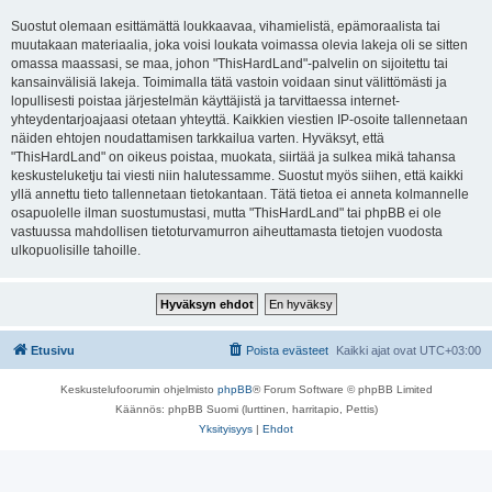
Suostut olemaan esittämättä loukkaavaa, vihamielistä, epämoraalista tai
muutakaan materiaalia, joka voisi loukata voimassa olevia lakeja oli se sitten
omassa maassasi, se maa, johon "ThisHardLand"-palvelin on sijoitettu tai
kansainvälisiä lakeja. Toimimalla tätä vastoin voidaan sinut välittömästi ja
lopullisesti poistaa järjestelmän käyttäjistä ja tarvittaessa internet-
yhteydentarjoajaasi otetaan yhteyttä. Kaikkien viestien IP-osoite tallennetaan
näiden ehtojen noudattamisen tarkkailua varten. Hyväksyt, että
"ThisHardLand" on oikeus poistaa, muokata, siirtää ja sulkea mikä tahansa
keskusteluketju tai viesti niin halutessamme. Suostut myös siihen, että kaikki
yllä annettu tieto tallennetaan tietokantaan. Tätä tietoa ei anneta kolmannelle
osapuolelle ilman suostumustasi, mutta "ThisHardLand" tai phpBB ei ole
vastuussa mahdollisen tietoturvamurron aiheuttamasta tietojen vuodosta
ulkopuolisille tahoille.
Etusivu
Poista evästeet
Kaikki ajat ovat
UTC+03:00
Keskustelufoorumin ohjelmisto
phpBB
® Forum Software © phpBB Limited
Käännös: phpBB Suomi (lurttinen, harritapio, Pettis)
Yksityisyys
|
Ehdot