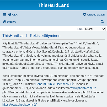
ThisHardLand
UKK
Kirjaudu sisään
E
Etusivu
t
Kieli:
s
ThisHardLand - Rekisteröityminen
i
Käyttämällä "ThisHardLand" palvelua (jälkeenpäin "me", "meitä", "meidän",
"ThisHardLand", "https://www.thishardland.fi"), sitoudut noudattamaan
seuraavia ehtoja. Mikäli et hyväksy näitä ehtoja, älä rekisteröidy ja/tai käytä
"ThisHardLand"-palvelua. Me voimme muuttaa näitä ehtoja koska tahansa ja
teemme parhaamme informoidaksemme sinua. On kuitenkin suositeltavaa
lukea nämä ehdot säännöllisesti, koska "ThisHardLand"-palvelun käyttö vaatii
että hyväksyt nämä ehdot siinä muodossa, kuin ne on päivitetty tai korjattu.
Keskustelufoorumimme käyttää phpBB-ohjelmistoa, (jälkeenpäin "he", "heidät",
"heidän", "phpBB-ohjelmisto", "www.phpbb.com", "phpBB Group", "phpBB
Tiimit"), joka on julkaistu "
General Public License v2
" -lisenssillä
(jälkeenpäin "GPL") ja se voidaan ladata osoitteesta
www.phpbb.com
.
phpBB-ohjelmisto luo vain ympäristön internet-keskustelulle. phpBB Limited ei
ole vastuussa siitä, mitä sallimme tai kiellämme sopivana sisältönä ja/tai
käytöksenä. Saadaksesi lisätietoa phpBB:stä vieraile osoitteessa:
https://www.phpbb.com/
.