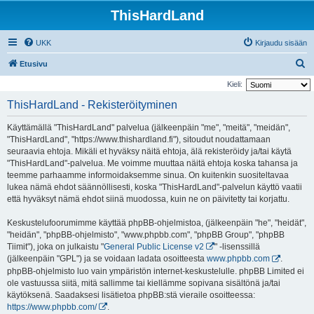
ThisHardLand
UKK
Kirjaudu sisään
E
Etusivu
t
Kieli:
s
ThisHardLand - Rekisteröityminen
i
Käyttämällä "ThisHardLand" palvelua (jälkeenpäin "me", "meitä", "meidän",
"ThisHardLand", "https://www.thishardland.fi"), sitoudut noudattamaan
seuraavia ehtoja. Mikäli et hyväksy näitä ehtoja, älä rekisteröidy ja/tai käytä
"ThisHardLand"-palvelua. Me voimme muuttaa näitä ehtoja koska tahansa ja
teemme parhaamme informoidaksemme sinua. On kuitenkin suositeltavaa
lukea nämä ehdot säännöllisesti, koska "ThisHardLand"-palvelun käyttö vaatii
että hyväksyt nämä ehdot siinä muodossa, kuin ne on päivitetty tai korjattu.
Keskustelufoorumimme käyttää phpBB-ohjelmistoa, (jälkeenpäin "he", "heidät",
"heidän", "phpBB-ohjelmisto", "www.phpbb.com", "phpBB Group", "phpBB
Tiimit"), joka on julkaistu "
General Public License v2
" -lisenssillä
(jälkeenpäin "GPL") ja se voidaan ladata osoitteesta
www.phpbb.com
.
phpBB-ohjelmisto luo vain ympäristön internet-keskustelulle. phpBB Limited ei
ole vastuussa siitä, mitä sallimme tai kiellämme sopivana sisältönä ja/tai
käytöksenä. Saadaksesi lisätietoa phpBB:stä vieraile osoitteessa:
https://www.phpbb.com/
.