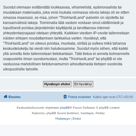
Suostut olemaan esittämättä loukkaavaa, vihamielistä, epämoraalista tai
muutakaan materiaalia, joka voisi loukata voimassa olevia lakeja oli se sitten
omassa maassasi, se maa, johon "ThisHardLand"-palvelin on sijoitettu tai
kansainvälisiä lakeja. Toimimalla tätä vastoin voidaan sinut välittömästi ja
lopullisesti poistaa järjestelmän käyttäjistä ja tarvittaessa internet-
yhteydentarjoajaasi otetaan yhteyttä. Kaikkien viestien IP-osoite tallennetaan
näiden ehtojen noudattamisen tarkkailua varten. Hyväksyt, että
"ThisHardLand" on oikeus poistaa, muokata, siirtää ja sulkea mikä tahansa
keskusteluketju tai viesti niin halutessamme. Suostut myös siihen, että kaikki
yllä annettu tieto tallennetaan tietokantaan. Tätä tietoa ei anneta kolmannelle
osapuolelle ilman suostumustasi, mutta "ThisHardLand" tai phpBB ei ole
vastuussa mahdollisen tietoturvamurron aiheuttamasta tietojen vuodosta
ulkopuolisille tahoille.
Etusivu
Poista evästeet
Kaikki ajat ovat
UTC+03:00
Keskustelufoorumin ohjelmisto
phpBB
® Forum Software © phpBB Limited
Käännös: phpBB Suomi (lurttinen, harritapio, Pettis)
Yksityisyys
|
Ehdot