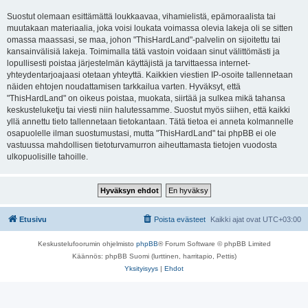
Suostut olemaan esittämättä loukkaavaa, vihamielistä, epämoraalista tai
muutakaan materiaalia, joka voisi loukata voimassa olevia lakeja oli se sitten
omassa maassasi, se maa, johon "ThisHardLand"-palvelin on sijoitettu tai
kansainvälisiä lakeja. Toimimalla tätä vastoin voidaan sinut välittömästi ja
lopullisesti poistaa järjestelmän käyttäjistä ja tarvittaessa internet-
yhteydentarjoajaasi otetaan yhteyttä. Kaikkien viestien IP-osoite tallennetaan
näiden ehtojen noudattamisen tarkkailua varten. Hyväksyt, että
"ThisHardLand" on oikeus poistaa, muokata, siirtää ja sulkea mikä tahansa
keskusteluketju tai viesti niin halutessamme. Suostut myös siihen, että kaikki
yllä annettu tieto tallennetaan tietokantaan. Tätä tietoa ei anneta kolmannelle
osapuolelle ilman suostumustasi, mutta "ThisHardLand" tai phpBB ei ole
vastuussa mahdollisen tietoturvamurron aiheuttamasta tietojen vuodosta
ulkopuolisille tahoille.
Etusivu
Poista evästeet
Kaikki ajat ovat
UTC+03:00
Keskustelufoorumin ohjelmisto
phpBB
® Forum Software © phpBB Limited
Käännös: phpBB Suomi (lurttinen, harritapio, Pettis)
Yksityisyys
|
Ehdot