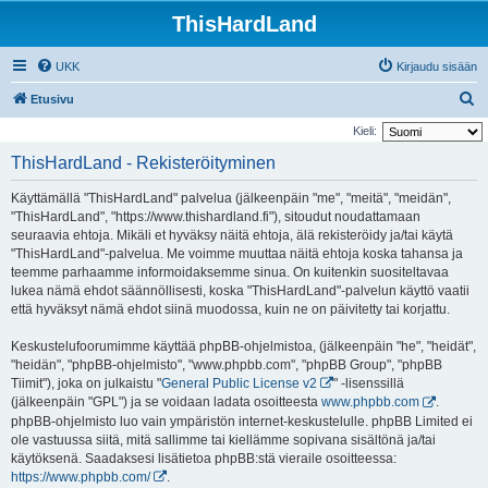
ThisHardLand
UKK
Kirjaudu sisään
E
Etusivu
t
Kieli:
s
ThisHardLand - Rekisteröityminen
i
Käyttämällä "ThisHardLand" palvelua (jälkeenpäin "me", "meitä", "meidän",
"ThisHardLand", "https://www.thishardland.fi"), sitoudut noudattamaan
seuraavia ehtoja. Mikäli et hyväksy näitä ehtoja, älä rekisteröidy ja/tai käytä
"ThisHardLand"-palvelua. Me voimme muuttaa näitä ehtoja koska tahansa ja
teemme parhaamme informoidaksemme sinua. On kuitenkin suositeltavaa
lukea nämä ehdot säännöllisesti, koska "ThisHardLand"-palvelun käyttö vaatii
että hyväksyt nämä ehdot siinä muodossa, kuin ne on päivitetty tai korjattu.
Keskustelufoorumimme käyttää phpBB-ohjelmistoa, (jälkeenpäin "he", "heidät",
"heidän", "phpBB-ohjelmisto", "www.phpbb.com", "phpBB Group", "phpBB
Tiimit"), joka on julkaistu "
General Public License v2
" -lisenssillä
(jälkeenpäin "GPL") ja se voidaan ladata osoitteesta
www.phpbb.com
.
phpBB-ohjelmisto luo vain ympäristön internet-keskustelulle. phpBB Limited ei
ole vastuussa siitä, mitä sallimme tai kiellämme sopivana sisältönä ja/tai
käytöksenä. Saadaksesi lisätietoa phpBB:stä vieraile osoitteessa:
https://www.phpbb.com/
.