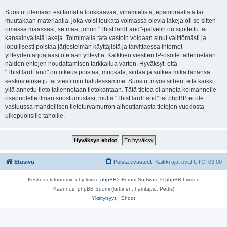
Suostut olemaan esittämättä loukkaavaa, vihamielistä, epämoraalista tai
muutakaan materiaalia, joka voisi loukata voimassa olevia lakeja oli se sitten
omassa maassasi, se maa, johon "ThisHardLand"-palvelin on sijoitettu tai
kansainvälisiä lakeja. Toimimalla tätä vastoin voidaan sinut välittömästi ja
lopullisesti poistaa järjestelmän käyttäjistä ja tarvittaessa internet-
yhteydentarjoajaasi otetaan yhteyttä. Kaikkien viestien IP-osoite tallennetaan
näiden ehtojen noudattamisen tarkkailua varten. Hyväksyt, että
"ThisHardLand" on oikeus poistaa, muokata, siirtää ja sulkea mikä tahansa
keskusteluketju tai viesti niin halutessamme. Suostut myös siihen, että kaikki
yllä annettu tieto tallennetaan tietokantaan. Tätä tietoa ei anneta kolmannelle
osapuolelle ilman suostumustasi, mutta "ThisHardLand" tai phpBB ei ole
vastuussa mahdollisen tietoturvamurron aiheuttamasta tietojen vuodosta
ulkopuolisille tahoille.
Etusivu
Poista evästeet
Kaikki ajat ovat
UTC+03:00
Keskustelufoorumin ohjelmisto
phpBB
® Forum Software © phpBB Limited
Käännös: phpBB Suomi (lurttinen, harritapio, Pettis)
Yksityisyys
|
Ehdot