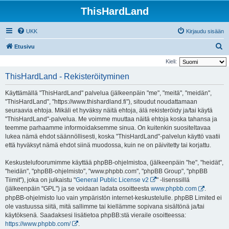
ThisHardLand
UKK
Kirjaudu sisään
E
Etusivu
t
Kieli:
s
ThisHardLand - Rekisteröityminen
i
Käyttämällä "ThisHardLand" palvelua (jälkeenpäin "me", "meitä", "meidän",
"ThisHardLand", "https://www.thishardland.fi"), sitoudut noudattamaan
seuraavia ehtoja. Mikäli et hyväksy näitä ehtoja, älä rekisteröidy ja/tai käytä
"ThisHardLand"-palvelua. Me voimme muuttaa näitä ehtoja koska tahansa ja
teemme parhaamme informoidaksemme sinua. On kuitenkin suositeltavaa
lukea nämä ehdot säännöllisesti, koska "ThisHardLand"-palvelun käyttö vaatii
että hyväksyt nämä ehdot siinä muodossa, kuin ne on päivitetty tai korjattu.
Keskustelufoorumimme käyttää phpBB-ohjelmistoa, (jälkeenpäin "he", "heidät",
"heidän", "phpBB-ohjelmisto", "www.phpbb.com", "phpBB Group", "phpBB
Tiimit"), joka on julkaistu "
General Public License v2
" -lisenssillä
(jälkeenpäin "GPL") ja se voidaan ladata osoitteesta
www.phpbb.com
.
phpBB-ohjelmisto luo vain ympäristön internet-keskustelulle. phpBB Limited ei
ole vastuussa siitä, mitä sallimme tai kiellämme sopivana sisältönä ja/tai
käytöksenä. Saadaksesi lisätietoa phpBB:stä vieraile osoitteessa:
https://www.phpbb.com/
.