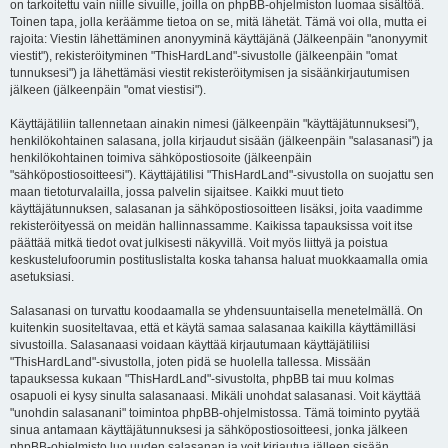
on tarkoitettu vain niille sivuille, joilla on phpBB-ohjelmiston luomaa sisältöä.
Toinen tapa, jolla keräämme tietoa on se, mitä lähetät. Tämä voi olla, mutta ei
rajoita: Viestin lähettäminen anonyyminä käyttäjänä (Jälkeenpäin "anonyymit
viestit"), rekisteröityminen "ThisHardLand"-sivustolle (jälkeenpäin "omat
tunnuksesi") ja lähettämäsi viestit rekisteröitymisen ja sisäänkirjautumisen
jälkeen (jälkeenpäin "omat viestisi").
Käyttäjätiliin tallennetaan ainakin nimesi (jälkeenpäin "käyttäjätunnuksesi"),
henkilökohtainen salasana, jolla kirjaudut sisään (jälkeenpäin "salasanasi") ja
henkilökohtainen toimiva sähköpostiosoite (jälkeenpäin
"sähköpostiosoitteesi"). Käyttäjätilisi "ThisHardLand"-sivustolla on suojattu sen
maan tietoturvalailla, jossa palvelin sijaitsee. Kaikki muut tieto
käyttäjätunnuksen, salasanan ja sähköpostiosoitteen lisäksi, joita vaadimme
rekisteröityessä on meidän hallinnassamme. Kaikissa tapauksissa voit itse
päättää mitkä tiedot ovat julkisesti näkyvillä. Voit myös liittyä ja poistua
keskustelufoorumin postituslistalta koska tahansa haluat muokkaamalla omia
asetuksiasi.
Salasanasi on turvattu koodaamalla se yhdensuuntaisella menetelmällä. On
kuitenkin suositeltavaa, että et käytä samaa salasanaa kaikilla käyttämilläsi
sivustoilla. Salasanaasi voidaan käyttää kirjautumaan käyttäjätiliisi
"ThisHardLand"-sivustolla, joten pidä se huolella tallessa. Missään
tapauksessa kukaan "ThisHardLand"-sivustolta, phpBB tai muu kolmas
osapuoli ei kysy sinulta salasanaasi. Mikäli unohdat salasanasi. Voit käyttää
"unohdin salasanani" toimintoa phpBB-ohjelmistossa. Tämä toiminto pyytää
sinua antamaan käyttäjätunnuksesi ja sähköpostiosoitteesi, jonka jälkeen
phpBB-ohjelmisto luo uuden salasanan ja voit kirjautua jälleen sisään.