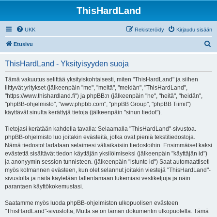
ThisHardLand
UKK
Rekisteröidy
Kirjaudu sisään
E
Etusivu
t
ThisHardLand - Yksityisyyden suoja
s
i
Tämä vakuutus selittää yksityiskohtaisesti, miten "ThisHardLand" ja siihen
liittyvät yritykset (jälkeenpäin "me", "meitä", "meidän", "ThisHardLand",
"https://www.thishardland.fi") ja phpBB:n (jälkeenpäin "he", "heitä", "heidän",
"phpBB-ohjelmisto", "www.phpbb.com", "phpBB Group", "phpBB Tiimit")
käyttävät sinulta kerättyjä tietoja (jälkeenpäin "sinun tiedot").
Tietojasi kerätään kahdella tavalla: Selaamalla "ThisHardLand"-sivustoa.
phpBB-ohjelmisto luo joitakin evästeitä, jotka ovat pieniä tekstitiedostoja.
Nämä tiedostot ladataan selaimesi väliaikaisiin tiedostoihin. Ensimmäiset kaksi
evästettä sisältävät tiedon käyttäjän yksilöimiseksi (jälkeenpäin "käyttäjän id")
ja anonyymin session tunnisteen. (jälkeenpäin "istunto id") Saat automaattiseti
myös kolmannen evästeen, kun olet selannut joitakin viestejä "ThisHardLand"-
sivustolla ja näitä käytetään tallentamaan lukemiasi vestiketjuja ja näin
parantaen käyttökokemustasi.
Saatamme myös luoda phpBB-ohjelmiston ulkopuolisen evästeen
"ThisHardLand"-sivustolta, Mutta se on tämän dokumentin ulkopuolella. Tämä