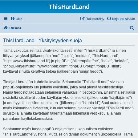
ThisHardLand
UKK
Rekisteröidy
Kirjaudu sisään
E
Etusivu
t
ThisHardLand - Yksityisyyden suoja
s
i
Tämä vakuutus selittää yksityiskohtaisesti, miten "ThisHardLand" ja siihen
liittyvät yritykset (jälkeenpäin "me", "meitä", "meidän", "ThisHardLand",
"https://www.thishardland.fi") ja phpBB:n (jälkeenpäin "he", "heitä", "heidän",
"phpBB-ohjelmisto", "www.phpbb.com", "phpBB Group", "phpBB Tiimit")
käyttävät sinulta kerättyjä tietoja (jälkeenpäin "sinun tiedot").
Tietojasi kerätään kahdella tavalla: Selaamalla "ThisHardLand"-sivustoa.
phpBB-ohjelmisto luo joitakin evästeitä, jotka ovat pieniä tekstitiedostoja.
Nämä tiedostot ladataan selaimesi väliaikaisiin tiedostoihin. Ensimmäiset kaksi
evästettä sisältävät tiedon käyttäjän yksilöimiseksi (jälkeenpäin "käyttäjän id")
ja anonyymin session tunnisteen. (jälkeenpäin "istunto id") Saat automaattiseti
myös kolmannen evästeen, kun olet selannut joitakin viestejä "ThisHardLand"-
sivustolla ja näitä käytetään tallentamaan lukemiasi vestiketjuja ja näin
parantaen käyttökokemustasi.
Saatamme myös luoda phpBB-ohjelmiston ulkopuolisen evästeen
"ThisHardLand"-sivustolta, Mutta se on tämän dokumentin ulkopuolella. Tämä