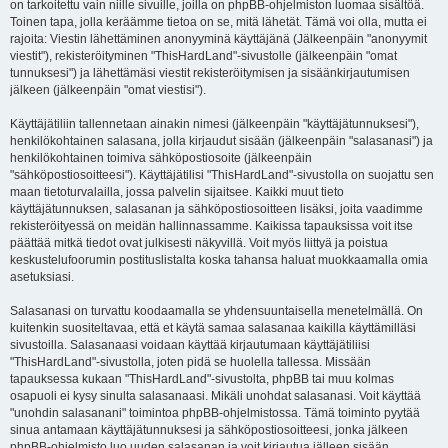
on tarkoitettu vain niille sivuille, joilla on phpBB-ohjelmiston luomaa sisältöä.
Toinen tapa, jolla keräämme tietoa on se, mitä lähetät. Tämä voi olla, mutta ei
rajoita: Viestin lähettäminen anonyyminä käyttäjänä (Jälkeenpäin "anonyymit
viestit"), rekisteröityminen "ThisHardLand"-sivustolle (jälkeenpäin "omat
tunnuksesi") ja lähettämäsi viestit rekisteröitymisen ja sisäänkirjautumisen
jälkeen (jälkeenpäin "omat viestisi").
Käyttäjätiliin tallennetaan ainakin nimesi (jälkeenpäin "käyttäjätunnuksesi"),
henkilökohtainen salasana, jolla kirjaudut sisään (jälkeenpäin "salasanasi") ja
henkilökohtainen toimiva sähköpostiosoite (jälkeenpäin
"sähköpostiosoitteesi"). Käyttäjätilisi "ThisHardLand"-sivustolla on suojattu sen
maan tietoturvalailla, jossa palvelin sijaitsee. Kaikki muut tieto
käyttäjätunnuksen, salasanan ja sähköpostiosoitteen lisäksi, joita vaadimme
rekisteröityessä on meidän hallinnassamme. Kaikissa tapauksissa voit itse
päättää mitkä tiedot ovat julkisesti näkyvillä. Voit myös liittyä ja poistua
keskustelufoorumin postituslistalta koska tahansa haluat muokkaamalla omia
asetuksiasi.
Salasanasi on turvattu koodaamalla se yhdensuuntaisella menetelmällä. On
kuitenkin suositeltavaa, että et käytä samaa salasanaa kaikilla käyttämilläsi
sivustoilla. Salasanaasi voidaan käyttää kirjautumaan käyttäjätiliisi
"ThisHardLand"-sivustolla, joten pidä se huolella tallessa. Missään
tapauksessa kukaan "ThisHardLand"-sivustolta, phpBB tai muu kolmas
osapuoli ei kysy sinulta salasanaasi. Mikäli unohdat salasanasi. Voit käyttää
"unohdin salasanani" toimintoa phpBB-ohjelmistossa. Tämä toiminto pyytää
sinua antamaan käyttäjätunnuksesi ja sähköpostiosoitteesi, jonka jälkeen
phpBB-ohjelmisto luo uuden salasanan ja voit kirjautua jälleen sisään.