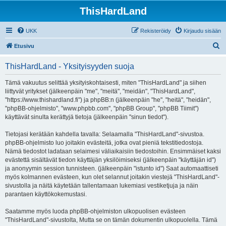
ThisHardLand
UKK
Rekisteröidy
Kirjaudu sisään
E
Etusivu
t
ThisHardLand - Yksityisyyden suoja
s
i
Tämä vakuutus selittää yksityiskohtaisesti, miten "ThisHardLand" ja siihen
liittyvät yritykset (jälkeenpäin "me", "meitä", "meidän", "ThisHardLand",
"https://www.thishardland.fi") ja phpBB:n (jälkeenpäin "he", "heitä", "heidän",
"phpBB-ohjelmisto", "www.phpbb.com", "phpBB Group", "phpBB Tiimit")
käyttävät sinulta kerättyjä tietoja (jälkeenpäin "sinun tiedot").
Tietojasi kerätään kahdella tavalla: Selaamalla "ThisHardLand"-sivustoa.
phpBB-ohjelmisto luo joitakin evästeitä, jotka ovat pieniä tekstitiedostoja.
Nämä tiedostot ladataan selaimesi väliaikaisiin tiedostoihin. Ensimmäiset kaksi
evästettä sisältävät tiedon käyttäjän yksilöimiseksi (jälkeenpäin "käyttäjän id")
ja anonyymin session tunnisteen. (jälkeenpäin "istunto id") Saat automaattiseti
myös kolmannen evästeen, kun olet selannut joitakin viestejä "ThisHardLand"-
sivustolla ja näitä käytetään tallentamaan lukemiasi vestiketjuja ja näin
parantaen käyttökokemustasi.
Saatamme myös luoda phpBB-ohjelmiston ulkopuolisen evästeen
"ThisHardLand"-sivustolta, Mutta se on tämän dokumentin ulkopuolella. Tämä