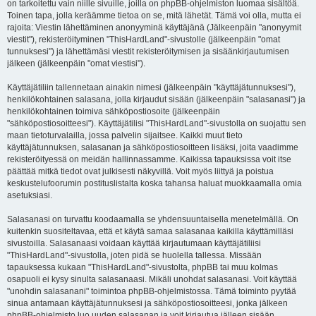
on tarkoitettu vain niille sivuille, joilla on phpBB-ohjelmiston luomaa sisältöä.
Toinen tapa, jolla keräämme tietoa on se, mitä lähetät. Tämä voi olla, mutta ei
rajoita: Viestin lähettäminen anonyyminä käyttäjänä (Jälkeenpäin "anonyymit
viestit"), rekisteröityminen "ThisHardLand"-sivustolle (jälkeenpäin "omat
tunnuksesi") ja lähettämäsi viestit rekisteröitymisen ja sisäänkirjautumisen
jälkeen (jälkeenpäin "omat viestisi").
Käyttäjätiliin tallennetaan ainakin nimesi (jälkeenpäin "käyttäjätunnuksesi"),
henkilökohtainen salasana, jolla kirjaudut sisään (jälkeenpäin "salasanasi") ja
henkilökohtainen toimiva sähköpostiosoite (jälkeenpäin
"sähköpostiosoitteesi"). Käyttäjätilisi "ThisHardLand"-sivustolla on suojattu sen
maan tietoturvalailla, jossa palvelin sijaitsee. Kaikki muut tieto
käyttäjätunnuksen, salasanan ja sähköpostiosoitteen lisäksi, joita vaadimme
rekisteröityessä on meidän hallinnassamme. Kaikissa tapauksissa voit itse
päättää mitkä tiedot ovat julkisesti näkyvillä. Voit myös liittyä ja poistua
keskustelufoorumin postituslistalta koska tahansa haluat muokkaamalla omia
asetuksiasi.
Salasanasi on turvattu koodaamalla se yhdensuuntaisella menetelmällä. On
kuitenkin suositeltavaa, että et käytä samaa salasanaa kaikilla käyttämilläsi
sivustoilla. Salasanaasi voidaan käyttää kirjautumaan käyttäjätiliisi
"ThisHardLand"-sivustolla, joten pidä se huolella tallessa. Missään
tapauksessa kukaan "ThisHardLand"-sivustolta, phpBB tai muu kolmas
osapuoli ei kysy sinulta salasanaasi. Mikäli unohdat salasanasi. Voit käyttää
"unohdin salasanani" toimintoa phpBB-ohjelmistossa. Tämä toiminto pyytää
sinua antamaan käyttäjätunnuksesi ja sähköpostiosoitteesi, jonka jälkeen
phpBB-ohjelmisto luo uuden salasanan ja voit kirjautua jälleen sisään.