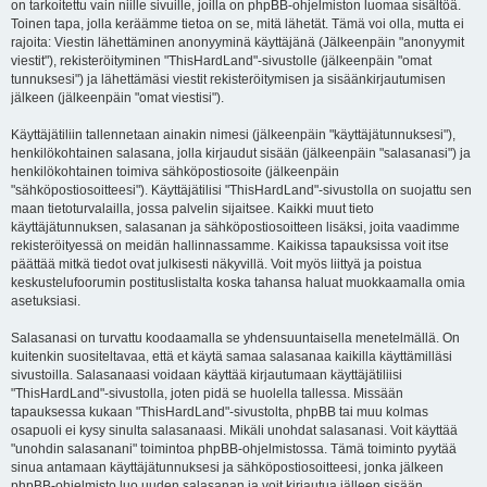
on tarkoitettu vain niille sivuille, joilla on phpBB-ohjelmiston luomaa sisältöä.
Toinen tapa, jolla keräämme tietoa on se, mitä lähetät. Tämä voi olla, mutta ei
rajoita: Viestin lähettäminen anonyyminä käyttäjänä (Jälkeenpäin "anonyymit
viestit"), rekisteröityminen "ThisHardLand"-sivustolle (jälkeenpäin "omat
tunnuksesi") ja lähettämäsi viestit rekisteröitymisen ja sisäänkirjautumisen
jälkeen (jälkeenpäin "omat viestisi").
Käyttäjätiliin tallennetaan ainakin nimesi (jälkeenpäin "käyttäjätunnuksesi"),
henkilökohtainen salasana, jolla kirjaudut sisään (jälkeenpäin "salasanasi") ja
henkilökohtainen toimiva sähköpostiosoite (jälkeenpäin
"sähköpostiosoitteesi"). Käyttäjätilisi "ThisHardLand"-sivustolla on suojattu sen
maan tietoturvalailla, jossa palvelin sijaitsee. Kaikki muut tieto
käyttäjätunnuksen, salasanan ja sähköpostiosoitteen lisäksi, joita vaadimme
rekisteröityessä on meidän hallinnassamme. Kaikissa tapauksissa voit itse
päättää mitkä tiedot ovat julkisesti näkyvillä. Voit myös liittyä ja poistua
keskustelufoorumin postituslistalta koska tahansa haluat muokkaamalla omia
asetuksiasi.
Salasanasi on turvattu koodaamalla se yhdensuuntaisella menetelmällä. On
kuitenkin suositeltavaa, että et käytä samaa salasanaa kaikilla käyttämilläsi
sivustoilla. Salasanaasi voidaan käyttää kirjautumaan käyttäjätiliisi
"ThisHardLand"-sivustolla, joten pidä se huolella tallessa. Missään
tapauksessa kukaan "ThisHardLand"-sivustolta, phpBB tai muu kolmas
osapuoli ei kysy sinulta salasanaasi. Mikäli unohdat salasanasi. Voit käyttää
"unohdin salasanani" toimintoa phpBB-ohjelmistossa. Tämä toiminto pyytää
sinua antamaan käyttäjätunnuksesi ja sähköpostiosoitteesi, jonka jälkeen
phpBB-ohjelmisto luo uuden salasanan ja voit kirjautua jälleen sisään.