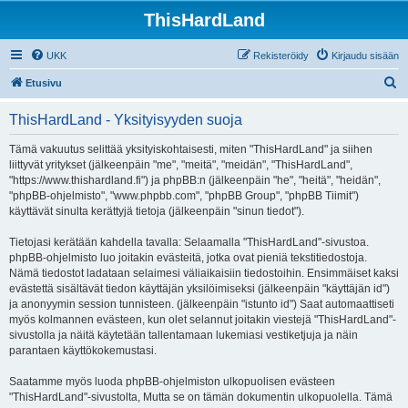
ThisHardLand
UKK
Rekisteröidy
Kirjaudu sisään
E
Etusivu
t
ThisHardLand - Yksityisyyden suoja
s
i
Tämä vakuutus selittää yksityiskohtaisesti, miten "ThisHardLand" ja siihen
liittyvät yritykset (jälkeenpäin "me", "meitä", "meidän", "ThisHardLand",
"https://www.thishardland.fi") ja phpBB:n (jälkeenpäin "he", "heitä", "heidän",
"phpBB-ohjelmisto", "www.phpbb.com", "phpBB Group", "phpBB Tiimit")
käyttävät sinulta kerättyjä tietoja (jälkeenpäin "sinun tiedot").
Tietojasi kerätään kahdella tavalla: Selaamalla "ThisHardLand"-sivustoa.
phpBB-ohjelmisto luo joitakin evästeitä, jotka ovat pieniä tekstitiedostoja.
Nämä tiedostot ladataan selaimesi väliaikaisiin tiedostoihin. Ensimmäiset kaksi
evästettä sisältävät tiedon käyttäjän yksilöimiseksi (jälkeenpäin "käyttäjän id")
ja anonyymin session tunnisteen. (jälkeenpäin "istunto id") Saat automaattiseti
myös kolmannen evästeen, kun olet selannut joitakin viestejä "ThisHardLand"-
sivustolla ja näitä käytetään tallentamaan lukemiasi vestiketjuja ja näin
parantaen käyttökokemustasi.
Saatamme myös luoda phpBB-ohjelmiston ulkopuolisen evästeen
"ThisHardLand"-sivustolta, Mutta se on tämän dokumentin ulkopuolella. Tämä