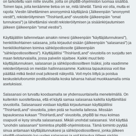
on tarkoitettu vain niille sivuille, joilla on phpBB-ohjelmiston luomaa sisältöä.
Toinen tapa, jolla keräämme tietoa on se, mitä lähetät. Tämä voi olla, mutta ei
rajoita: Viestin lähettäminen anonyyminä käyttäjänä (Jälkeenpäin "anonyymit
viestit"), rekisteröityminen "ThisHardLand"-sivustolle (jälkeenpäin "omat
tunnuksesi") ja lähettämäsi viestit rekisteröitymisen ja sisäänkirjautumisen
jälkeen (jälkeenpäin "omat viestisi").
Käyttäjätiliin tallennetaan ainakin nimesi (jälkeenpäin "käyttäjätunnuksesi"),
henkilökohtainen salasana, jolla kirjaudut sisään (jälkeenpäin "salasanasi") ja
henkilökohtainen toimiva sähköpostiosoite (jälkeenpäin
"sähköpostiosoitteesi"). Käyttäjätilisi "ThisHardLand"-sivustolla on suojattu sen
maan tietoturvalailla, jossa palvelin sijaitsee. Kaikki muut tieto
käyttäjätunnuksen, salasanan ja sähköpostiosoitteen lisäksi, joita vaadimme
rekisteröityessä on meidän hallinnassamme. Kaikissa tapauksissa voit itse
päättää mitkä tiedot ovat julkisesti näkyvillä. Voit myös liittyä ja poistua
keskustelufoorumin postituslistalta koska tahansa haluat muokkaamalla omia
asetuksiasi.
Salasanasi on turvattu koodaamalla se yhdensuuntaisella menetelmällä. On
kuitenkin suositeltavaa, että et käytä samaa salasanaa kaikilla käyttämilläsi
sivustoilla. Salasanaasi voidaan käyttää kirjautumaan käyttäjätiliisi
"ThisHardLand"-sivustolla, joten pidä se huolella tallessa. Missään
tapauksessa kukaan "ThisHardLand"-sivustolta, phpBB tai muu kolmas
osapuoli ei kysy sinulta salasanaasi. Mikäli unohdat salasanasi. Voit käyttää
"unohdin salasanani" toimintoa phpBB-ohjelmistossa. Tämä toiminto pyytää
sinua antamaan käyttäjätunnuksesi ja sähköpostiosoitteesi, jonka jälkeen
phpBB-ohjelmisto luo uuden salasanan ja voit kirjautua jälleen sisään.