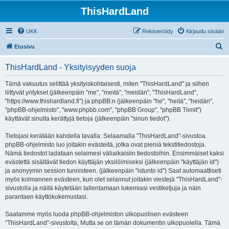
ThisHardLand
UKK
Rekisteröidy
Kirjaudu sisään
E
Etusivu
t
ThisHardLand - Yksityisyyden suoja
s
i
Tämä vakuutus selittää yksityiskohtaisesti, miten "ThisHardLand" ja siihen
liittyvät yritykset (jälkeenpäin "me", "meitä", "meidän", "ThisHardLand",
"https://www.thishardland.fi") ja phpBB:n (jälkeenpäin "he", "heitä", "heidän",
"phpBB-ohjelmisto", "www.phpbb.com", "phpBB Group", "phpBB Tiimit")
käyttävät sinulta kerättyjä tietoja (jälkeenpäin "sinun tiedot").
Tietojasi kerätään kahdella tavalla: Selaamalla "ThisHardLand"-sivustoa.
phpBB-ohjelmisto luo joitakin evästeitä, jotka ovat pieniä tekstitiedostoja.
Nämä tiedostot ladataan selaimesi väliaikaisiin tiedostoihin. Ensimmäiset kaksi
evästettä sisältävät tiedon käyttäjän yksilöimiseksi (jälkeenpäin "käyttäjän id")
ja anonyymin session tunnisteen. (jälkeenpäin "istunto id") Saat automaattiseti
myös kolmannen evästeen, kun olet selannut joitakin viestejä "ThisHardLand"-
sivustolla ja näitä käytetään tallentamaan lukemiasi vestiketjuja ja näin
parantaen käyttökokemustasi.
Saatamme myös luoda phpBB-ohjelmiston ulkopuolisen evästeen
"ThisHardLand"-sivustolta, Mutta se on tämän dokumentin ulkopuolella. Tämä