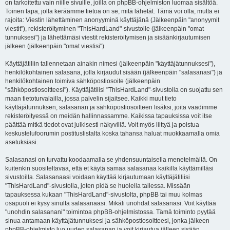
on tarkoitettu vain niille sivuille, joilla on phpBB-ohjelmiston luomaa sisältöä.
Toinen tapa, jolla keräämme tietoa on se, mitä lähetät. Tämä voi olla, mutta ei
rajoita: Viestin lähettäminen anonyyminä käyttäjänä (Jälkeenpäin "anonyymit
viestit"), rekisteröityminen "ThisHardLand"-sivustolle (jälkeenpäin "omat
tunnuksesi") ja lähettämäsi viestit rekisteröitymisen ja sisäänkirjautumisen
jälkeen (jälkeenpäin "omat viestisi").
Käyttäjätiliin tallennetaan ainakin nimesi (jälkeenpäin "käyttäjätunnuksesi"),
henkilökohtainen salasana, jolla kirjaudut sisään (jälkeenpäin "salasanasi") ja
henkilökohtainen toimiva sähköpostiosoite (jälkeenpäin
"sähköpostiosoitteesi"). Käyttäjätilisi "ThisHardLand"-sivustolla on suojattu sen
maan tietoturvalailla, jossa palvelin sijaitsee. Kaikki muut tieto
käyttäjätunnuksen, salasanan ja sähköpostiosoitteen lisäksi, joita vaadimme
rekisteröityessä on meidän hallinnassamme. Kaikissa tapauksissa voit itse
päättää mitkä tiedot ovat julkisesti näkyvillä. Voit myös liittyä ja poistua
keskustelufoorumin postituslistalta koska tahansa haluat muokkaamalla omia
asetuksiasi.
Salasanasi on turvattu koodaamalla se yhdensuuntaisella menetelmällä. On
kuitenkin suositeltavaa, että et käytä samaa salasanaa kaikilla käyttämilläsi
sivustoilla. Salasanaasi voidaan käyttää kirjautumaan käyttäjätiliisi
"ThisHardLand"-sivustolla, joten pidä se huolella tallessa. Missään
tapauksessa kukaan "ThisHardLand"-sivustolta, phpBB tai muu kolmas
osapuoli ei kysy sinulta salasanaasi. Mikäli unohdat salasanasi. Voit käyttää
"unohdin salasanani" toimintoa phpBB-ohjelmistossa. Tämä toiminto pyytää
sinua antamaan käyttäjätunnuksesi ja sähköpostiosoitteesi, jonka jälkeen
phpBB-ohjelmisto luo uuden salasanan ja voit kirjautua jälleen sisään.