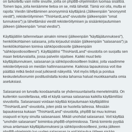
on tarkoitettu vain niille sivuille, joilla on phpBB-ohjelmiston luomaa sisältöä.
Toinen tapa, jolla keräämme tietoa on se, mitä lähetät. Tämä voi olla, mutta ei
rajoita: Viestin lähettäminen anonyyminä käyttäjänä (Jälkeenpäin "anonyymit
viestit"), rekisteröityminen "ThisHardLand"-sivustolle (jälkeenpäin "omat
tunnuksesi") ja lähettämäsi viestit rekisteröitymisen ja sisäänkirjautumisen
jälkeen (jälkeenpäin "omat viestisi").
Käyttäjätiliin tallennetaan ainakin nimesi (jälkeenpäin "käyttäjätunnuksesi"),
henkilökohtainen salasana, jolla kirjaudut sisään (jälkeenpäin "salasanasi") ja
henkilökohtainen toimiva sähköpostiosoite (jälkeenpäin
"sähköpostiosoitteesi"). Käyttäjätilisi "ThisHardLand"-sivustolla on suojattu sen
maan tietoturvalailla, jossa palvelin sijaitsee. Kaikki muut tieto
käyttäjätunnuksen, salasanan ja sähköpostiosoitteen lisäksi, joita vaadimme
rekisteröityessä on meidän hallinnassamme. Kaikissa tapauksissa voit itse
päättää mitkä tiedot ovat julkisesti näkyvillä. Voit myös liittyä ja poistua
keskustelufoorumin postituslistalta koska tahansa haluat muokkaamalla omia
asetuksiasi.
Salasanasi on turvattu koodaamalla se yhdensuuntaisella menetelmällä. On
kuitenkin suositeltavaa, että et käytä samaa salasanaa kaikilla käyttämilläsi
sivustoilla. Salasanaasi voidaan käyttää kirjautumaan käyttäjätiliisi
"ThisHardLand"-sivustolla, joten pidä se huolella tallessa. Missään
tapauksessa kukaan "ThisHardLand"-sivustolta, phpBB tai muu kolmas
osapuoli ei kysy sinulta salasanaasi. Mikäli unohdat salasanasi. Voit käyttää
"unohdin salasanani" toimintoa phpBB-ohjelmistossa. Tämä toiminto pyytää
sinua antamaan käyttäjätunnuksesi ja sähköpostiosoitteesi, jonka jälkeen
phpBB-ohjelmisto luo uuden salasanan ja voit kirjautua jälleen sisään.