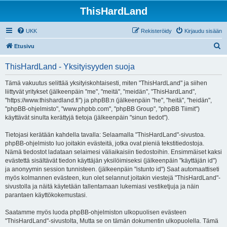
ThisHardLand
UKK
Rekisteröidy
Kirjaudu sisään
E
Etusivu
t
ThisHardLand - Yksityisyyden suoja
s
i
Tämä vakuutus selittää yksityiskohtaisesti, miten "ThisHardLand" ja siihen
liittyvät yritykset (jälkeenpäin "me", "meitä", "meidän", "ThisHardLand",
"https://www.thishardland.fi") ja phpBB:n (jälkeenpäin "he", "heitä", "heidän",
"phpBB-ohjelmisto", "www.phpbb.com", "phpBB Group", "phpBB Tiimit")
käyttävät sinulta kerättyjä tietoja (jälkeenpäin "sinun tiedot").
Tietojasi kerätään kahdella tavalla: Selaamalla "ThisHardLand"-sivustoa.
phpBB-ohjelmisto luo joitakin evästeitä, jotka ovat pieniä tekstitiedostoja.
Nämä tiedostot ladataan selaimesi väliaikaisiin tiedostoihin. Ensimmäiset kaksi
evästettä sisältävät tiedon käyttäjän yksilöimiseksi (jälkeenpäin "käyttäjän id")
ja anonyymin session tunnisteen. (jälkeenpäin "istunto id") Saat automaattiseti
myös kolmannen evästeen, kun olet selannut joitakin viestejä "ThisHardLand"-
sivustolla ja näitä käytetään tallentamaan lukemiasi vestiketjuja ja näin
parantaen käyttökokemustasi.
Saatamme myös luoda phpBB-ohjelmiston ulkopuolisen evästeen
"ThisHardLand"-sivustolta, Mutta se on tämän dokumentin ulkopuolella. Tämä