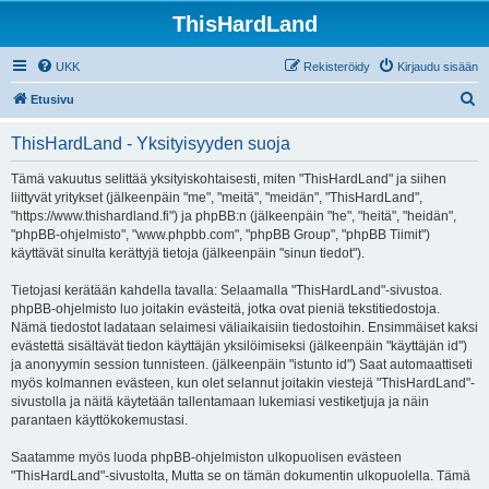
ThisHardLand
UKK
Rekisteröidy
Kirjaudu sisään
E
Etusivu
t
ThisHardLand - Yksityisyyden suoja
s
i
Tämä vakuutus selittää yksityiskohtaisesti, miten "ThisHardLand" ja siihen
liittyvät yritykset (jälkeenpäin "me", "meitä", "meidän", "ThisHardLand",
"https://www.thishardland.fi") ja phpBB:n (jälkeenpäin "he", "heitä", "heidän",
"phpBB-ohjelmisto", "www.phpbb.com", "phpBB Group", "phpBB Tiimit")
käyttävät sinulta kerättyjä tietoja (jälkeenpäin "sinun tiedot").
Tietojasi kerätään kahdella tavalla: Selaamalla "ThisHardLand"-sivustoa.
phpBB-ohjelmisto luo joitakin evästeitä, jotka ovat pieniä tekstitiedostoja.
Nämä tiedostot ladataan selaimesi väliaikaisiin tiedostoihin. Ensimmäiset kaksi
evästettä sisältävät tiedon käyttäjän yksilöimiseksi (jälkeenpäin "käyttäjän id")
ja anonyymin session tunnisteen. (jälkeenpäin "istunto id") Saat automaattiseti
myös kolmannen evästeen, kun olet selannut joitakin viestejä "ThisHardLand"-
sivustolla ja näitä käytetään tallentamaan lukemiasi vestiketjuja ja näin
parantaen käyttökokemustasi.
Saatamme myös luoda phpBB-ohjelmiston ulkopuolisen evästeen
"ThisHardLand"-sivustolta, Mutta se on tämän dokumentin ulkopuolella. Tämä