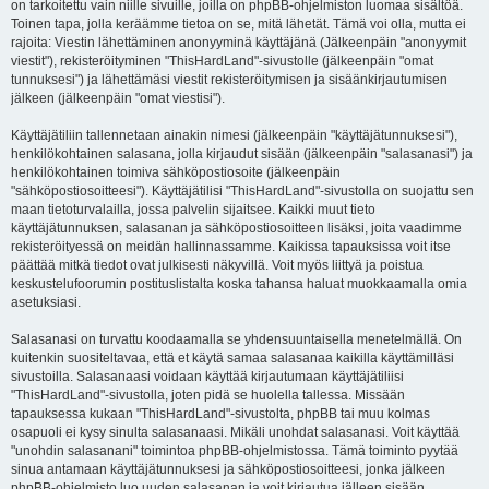
on tarkoitettu vain niille sivuille, joilla on phpBB-ohjelmiston luomaa sisältöä.
Toinen tapa, jolla keräämme tietoa on se, mitä lähetät. Tämä voi olla, mutta ei
rajoita: Viestin lähettäminen anonyyminä käyttäjänä (Jälkeenpäin "anonyymit
viestit"), rekisteröityminen "ThisHardLand"-sivustolle (jälkeenpäin "omat
tunnuksesi") ja lähettämäsi viestit rekisteröitymisen ja sisäänkirjautumisen
jälkeen (jälkeenpäin "omat viestisi").
Käyttäjätiliin tallennetaan ainakin nimesi (jälkeenpäin "käyttäjätunnuksesi"),
henkilökohtainen salasana, jolla kirjaudut sisään (jälkeenpäin "salasanasi") ja
henkilökohtainen toimiva sähköpostiosoite (jälkeenpäin
"sähköpostiosoitteesi"). Käyttäjätilisi "ThisHardLand"-sivustolla on suojattu sen
maan tietoturvalailla, jossa palvelin sijaitsee. Kaikki muut tieto
käyttäjätunnuksen, salasanan ja sähköpostiosoitteen lisäksi, joita vaadimme
rekisteröityessä on meidän hallinnassamme. Kaikissa tapauksissa voit itse
päättää mitkä tiedot ovat julkisesti näkyvillä. Voit myös liittyä ja poistua
keskustelufoorumin postituslistalta koska tahansa haluat muokkaamalla omia
asetuksiasi.
Salasanasi on turvattu koodaamalla se yhdensuuntaisella menetelmällä. On
kuitenkin suositeltavaa, että et käytä samaa salasanaa kaikilla käyttämilläsi
sivustoilla. Salasanaasi voidaan käyttää kirjautumaan käyttäjätiliisi
"ThisHardLand"-sivustolla, joten pidä se huolella tallessa. Missään
tapauksessa kukaan "ThisHardLand"-sivustolta, phpBB tai muu kolmas
osapuoli ei kysy sinulta salasanaasi. Mikäli unohdat salasanasi. Voit käyttää
"unohdin salasanani" toimintoa phpBB-ohjelmistossa. Tämä toiminto pyytää
sinua antamaan käyttäjätunnuksesi ja sähköpostiosoitteesi, jonka jälkeen
phpBB-ohjelmisto luo uuden salasanan ja voit kirjautua jälleen sisään.