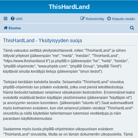
ThisHardLand
UKK
Rekisteröidy
Kirjaudu sisään
E
Etusivu
t
ThisHardLand - Yksityisyyden suoja
s
i
Tämä vakuutus selittää yksityiskohtaisesti, miten "ThisHardLand" ja siihen
liittyvät yritykset (jälkeenpäin "me", "meitä", "meidän", "ThisHardLand",
"https://www.thishardland.fi") ja phpBB:n (jälkeenpäin "he", "heitä", "heidän",
"phpBB-ohjelmisto", "www.phpbb.com", "phpBB Group", "phpBB Tiimit")
käyttävät sinulta kerättyjä tietoja (jälkeenpäin "sinun tiedot").
Tietojasi kerätään kahdella tavalla: Selaamalla "ThisHardLand"-sivustoa.
phpBB-ohjelmisto luo joitakin evästeitä, jotka ovat pieniä tekstitiedostoja.
Nämä tiedostot ladataan selaimesi väliaikaisiin tiedostoihin. Ensimmäiset kaksi
evästettä sisältävät tiedon käyttäjän yksilöimiseksi (jälkeenpäin "käyttäjän id")
ja anonyymin session tunnisteen. (jälkeenpäin "istunto id") Saat automaattiseti
myös kolmannen evästeen, kun olet selannut joitakin viestejä "ThisHardLand"-
sivustolla ja näitä käytetään tallentamaan lukemiasi vestiketjuja ja näin
parantaen käyttökokemustasi.
Saatamme myös luoda phpBB-ohjelmiston ulkopuolisen evästeen
"ThisHardLand"-sivustolta, Mutta se on tämän dokumentin ulkopuolella. Tämä