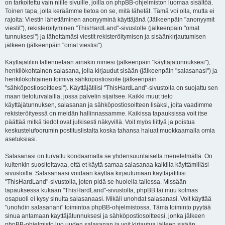
on tarkoitettu vain niille sivuille, joilla on phpBB-ohjelmiston luomaa sisältöä.
Toinen tapa, jolla keräämme tietoa on se, mitä lähetät. Tämä voi olla, mutta ei
rajoita: Viestin lähettäminen anonyyminä käyttäjänä (Jälkeenpäin "anonyymit
viestit"), rekisteröityminen "ThisHardLand"-sivustolle (jälkeenpäin "omat
tunnuksesi") ja lähettämäsi viestit rekisteröitymisen ja sisäänkirjautumisen
jälkeen (jälkeenpäin "omat viestisi").
Käyttäjätiliin tallennetaan ainakin nimesi (jälkeenpäin "käyttäjätunnuksesi"),
henkilökohtainen salasana, jolla kirjaudut sisään (jälkeenpäin "salasanasi") ja
henkilökohtainen toimiva sähköpostiosoite (jälkeenpäin
"sähköpostiosoitteesi"). Käyttäjätilisi "ThisHardLand"-sivustolla on suojattu sen
maan tietoturvalailla, jossa palvelin sijaitsee. Kaikki muut tieto
käyttäjätunnuksen, salasanan ja sähköpostiosoitteen lisäksi, joita vaadimme
rekisteröityessä on meidän hallinnassamme. Kaikissa tapauksissa voit itse
päättää mitkä tiedot ovat julkisesti näkyvillä. Voit myös liittyä ja poistua
keskustelufoorumin postituslistalta koska tahansa haluat muokkaamalla omia
asetuksiasi.
Salasanasi on turvattu koodaamalla se yhdensuuntaisella menetelmällä. On
kuitenkin suositeltavaa, että et käytä samaa salasanaa kaikilla käyttämilläsi
sivustoilla. Salasanaasi voidaan käyttää kirjautumaan käyttäjätiliisi
"ThisHardLand"-sivustolla, joten pidä se huolella tallessa. Missään
tapauksessa kukaan "ThisHardLand"-sivustolta, phpBB tai muu kolmas
osapuoli ei kysy sinulta salasanaasi. Mikäli unohdat salasanasi. Voit käyttää
"unohdin salasanani" toimintoa phpBB-ohjelmistossa. Tämä toiminto pyytää
sinua antamaan käyttäjätunnuksesi ja sähköpostiosoitteesi, jonka jälkeen
phpBB-ohjelmisto luo uuden salasanan ja voit kirjautua jälleen sisään.