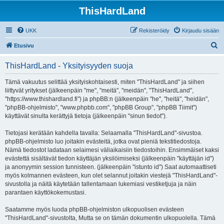
ThisHardLand
UKK
Rekisteröidy
Kirjaudu sisään
E
Etusivu
t
ThisHardLand - Yksityisyyden suoja
s
i
Tämä vakuutus selittää yksityiskohtaisesti, miten "ThisHardLand" ja siihen
liittyvät yritykset (jälkeenpäin "me", "meitä", "meidän", "ThisHardLand",
"https://www.thishardland.fi") ja phpBB:n (jälkeenpäin "he", "heitä", "heidän",
"phpBB-ohjelmisto", "www.phpbb.com", "phpBB Group", "phpBB Tiimit")
käyttävät sinulta kerättyjä tietoja (jälkeenpäin "sinun tiedot").
Tietojasi kerätään kahdella tavalla: Selaamalla "ThisHardLand"-sivustoa.
phpBB-ohjelmisto luo joitakin evästeitä, jotka ovat pieniä tekstitiedostoja.
Nämä tiedostot ladataan selaimesi väliaikaisiin tiedostoihin. Ensimmäiset kaksi
evästettä sisältävät tiedon käyttäjän yksilöimiseksi (jälkeenpäin "käyttäjän id")
ja anonyymin session tunnisteen. (jälkeenpäin "istunto id") Saat automaattiseti
myös kolmannen evästeen, kun olet selannut joitakin viestejä "ThisHardLand"-
sivustolla ja näitä käytetään tallentamaan lukemiasi vestiketjuja ja näin
parantaen käyttökokemustasi.
Saatamme myös luoda phpBB-ohjelmiston ulkopuolisen evästeen
"ThisHardLand"-sivustolta, Mutta se on tämän dokumentin ulkopuolella. Tämä