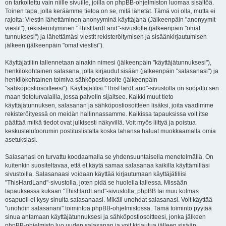
on tarkoitettu vain niille sivuille, joilla on phpBB-ohjelmiston luomaa sisältöä.
Toinen tapa, jolla keräämme tietoa on se, mitä lähetät. Tämä voi olla, mutta ei
rajoita: Viestin lähettäminen anonyyminä käyttäjänä (Jälkeenpäin "anonyymit
viestit"), rekisteröityminen "ThisHardLand"-sivustolle (jälkeenpäin "omat
tunnuksesi") ja lähettämäsi viestit rekisteröitymisen ja sisäänkirjautumisen
jälkeen (jälkeenpäin "omat viestisi").
Käyttäjätiliin tallennetaan ainakin nimesi (jälkeenpäin "käyttäjätunnuksesi"),
henkilökohtainen salasana, jolla kirjaudut sisään (jälkeenpäin "salasanasi") ja
henkilökohtainen toimiva sähköpostiosoite (jälkeenpäin
"sähköpostiosoitteesi"). Käyttäjätilisi "ThisHardLand"-sivustolla on suojattu sen
maan tietoturvalailla, jossa palvelin sijaitsee. Kaikki muut tieto
käyttäjätunnuksen, salasanan ja sähköpostiosoitteen lisäksi, joita vaadimme
rekisteröityessä on meidän hallinnassamme. Kaikissa tapauksissa voit itse
päättää mitkä tiedot ovat julkisesti näkyvillä. Voit myös liittyä ja poistua
keskustelufoorumin postituslistalta koska tahansa haluat muokkaamalla omia
asetuksiasi.
Salasanasi on turvattu koodaamalla se yhdensuuntaisella menetelmällä. On
kuitenkin suositeltavaa, että et käytä samaa salasanaa kaikilla käyttämilläsi
sivustoilla. Salasanaasi voidaan käyttää kirjautumaan käyttäjätiliisi
"ThisHardLand"-sivustolla, joten pidä se huolella tallessa. Missään
tapauksessa kukaan "ThisHardLand"-sivustolta, phpBB tai muu kolmas
osapuoli ei kysy sinulta salasanaasi. Mikäli unohdat salasanasi. Voit käyttää
"unohdin salasanani" toimintoa phpBB-ohjelmistossa. Tämä toiminto pyytää
sinua antamaan käyttäjätunnuksesi ja sähköpostiosoitteesi, jonka jälkeen
phpBB-ohjelmisto luo uuden salasanan ja voit kirjautua jälleen sisään.