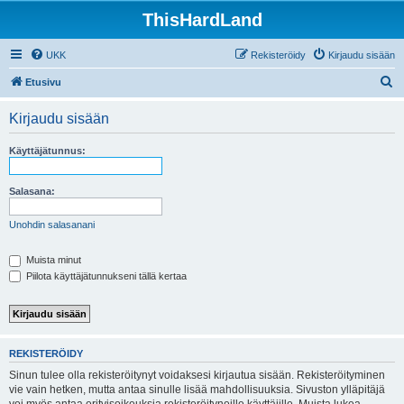
ThisHardLand
UKK
Rekisteröidy
Kirjaudu sisään
E
Etusivu
t
Kirjaudu sisään
s
i
Käyttäjätunnus:
Salasana:
Unohdin salasanani
Muista minut
Piilota käyttäjätunnukseni tällä kertaa
REKISTERÖIDY
Sinun tulee olla rekisteröitynyt voidaksesi kirjautua sisään. Rekisteröityminen
vie vain hetken, mutta antaa sinulle lisää mahdollisuuksia. Sivuston ylläpitäjä
voi myös antaa erityisoikeuksia rekisteröityneille käyttäjille. Muista lukea