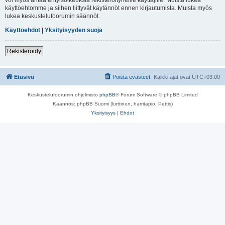
käyttöehtomme ja siihen liittyvät käytännöt ennen kirjautumista. Muista myös
lukea keskustelufoorumin säännöt.
Käyttöehdot
|
Yksityisyyden suoja
Rekisteröidy
Etusivu
Poista evästeet
Kaikki ajat ovat
UTC+03:00
Keskustelufoorumin ohjelmisto
phpBB
® Forum Software © phpBB Limited
Käännös: phpBB Suomi (lurttinen, harritapio, Pettis)
Yksityisyys
|
Ehdot