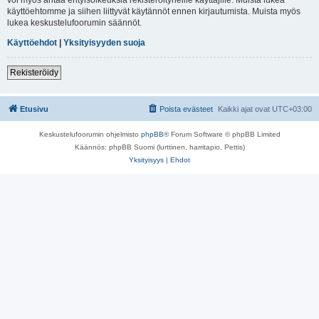
käyttöehtomme ja siihen liittyvät käytännöt ennen kirjautumista. Muista myös
lukea keskustelufoorumin säännöt.
Käyttöehdot
|
Yksityisyyden suoja
Rekisteröidy
Etusivu
Poista evästeet
Kaikki ajat ovat
UTC+03:00
Keskustelufoorumin ohjelmisto
phpBB
® Forum Software © phpBB Limited
Käännös: phpBB Suomi (lurttinen, harritapio, Pettis)
Yksityisyys
|
Ehdot