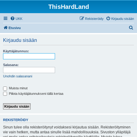
ThisHardLand
UKK
Rekisteröidy
Kirjaudu sisään
E
Etusivu
t
Kirjaudu sisään
s
i
Käyttäjätunnus:
Salasana:
Unohdin salasanani
Muista minut
Piilota käyttäjätunnukseni tällä kertaa
REKISTERÖIDY
Sinun tulee olla rekisteröitynyt voidaksesi kirjautua sisään. Rekisteröityminen
vie vain hetken, mutta antaa sinulle lisää mahdollisuuksia. Sivuston ylläpitäjä
voi myös antaa erityisoikeuksia rekisteröityneille käyttäjille. Muista lukea