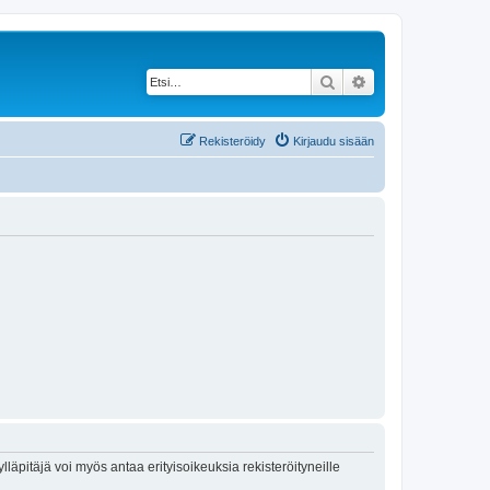
Etsi
Tarkennettu haku
Rekisteröidy
Kirjaudu sisään
lläpitäjä voi myös antaa erityisoikeuksia rekisteröityneille