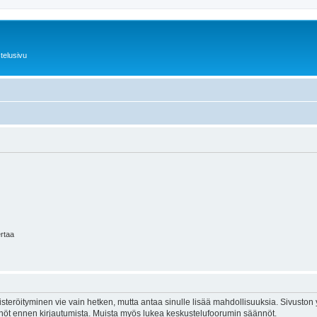
telusivu
ertaa
isteröityminen vie vain hetken, mutta antaa sinulle lisää mahdollisuuksia. Sivuston y
tännöt ennen kirjautumista. Muista myös lukea keskustelufoorumin säännöt.