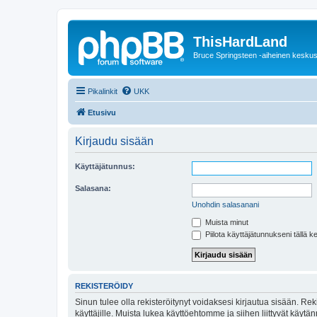
ThisHardLand
Bruce Springsteen -aiheinen keskus
Pikalinkit
UKK
Etusivu
Kirjaudu sisään
Käyttäjätunnus:
Salasana:
Unohdin salasanani
Muista minut
Piilota käyttäjätunnukseni tällä k
REKISTERÖIDY
Sinun tulee olla rekisteröitynyt voidaksesi kirjautua sisään. Rek
käyttäjille. Muista lukea käyttöehtomme ja siihen liittyvät käy