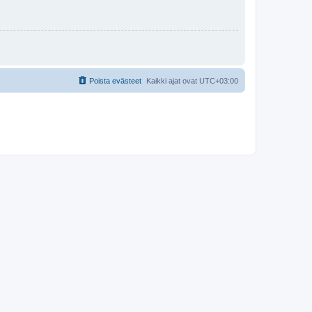
Poista evästeet
Kaikki ajat ovat
UTC+03:00