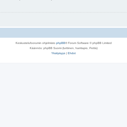
Keskustelufoorumin ohjelmisto
phpBB
® Forum Software © phpBB Limited
Käännös: phpBB Suomi (lurttinen, harritapio, Pettis)
Yksityisyys
|
Ehdot