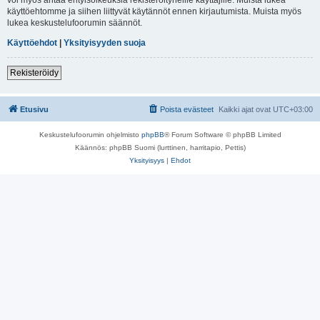
käyttöehtomme ja siihen liittyvät käytännöt ennen kirjautumista. Muista myös
lukea keskustelufoorumin säännöt.
Käyttöehdot
|
Yksityisyyden suoja
Rekisteröidy
Etusivu
Poista evästeet
Kaikki ajat ovat
UTC+03:00
Keskustelufoorumin ohjelmisto
phpBB
® Forum Software © phpBB Limited
Käännös: phpBB Suomi (lurttinen, harritapio, Pettis)
Yksityisyys
|
Ehdot