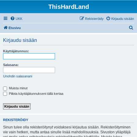
ThisHardLand
UKK
Rekisteröidy
Kirjaudu sisään
E
Etusivu
t
Kirjaudu sisään
s
i
Käyttäjätunnus:
Salasana:
Unohdin salasanani
Muista minut
Piilota käyttäjätunnukseni tällä kertaa
REKISTERÖIDY
Sinun tulee olla rekisteröitynyt voidaksesi kirjautua sisään. Rekisteröityminen
vie vain hetken, mutta antaa sinulle lisää mahdollisuuksia. Sivuston ylläpitäjä
voi myös antaa erityisoikeuksia rekisteröityneille käyttäjille. Muista lukea