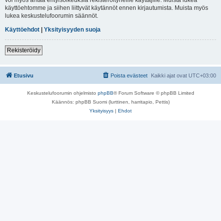
käyttöehtomme ja siihen liittyvät käytännöt ennen kirjautumista. Muista myös
lukea keskustelufoorumin säännöt.
Käyttöehdot
|
Yksityisyyden suoja
Rekisteröidy
Etusivu
Poista evästeet
Kaikki ajat ovat
UTC+03:00
Keskustelufoorumin ohjelmisto
phpBB
® Forum Software © phpBB Limited
Käännös: phpBB Suomi (lurttinen, harritapio, Pettis)
Yksityisyys
|
Ehdot