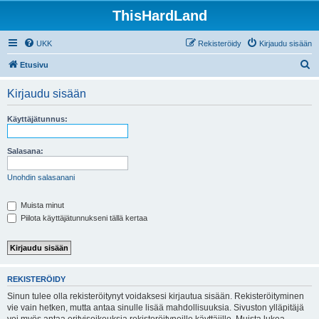
ThisHardLand
UKK
Rekisteröidy
Kirjaudu sisään
E
Etusivu
t
Kirjaudu sisään
s
i
Käyttäjätunnus:
Salasana:
Unohdin salasanani
Muista minut
Piilota käyttäjätunnukseni tällä kertaa
REKISTERÖIDY
Sinun tulee olla rekisteröitynyt voidaksesi kirjautua sisään. Rekisteröityminen
vie vain hetken, mutta antaa sinulle lisää mahdollisuuksia. Sivuston ylläpitäjä
voi myös antaa erityisoikeuksia rekisteröityneille käyttäjille. Muista lukea