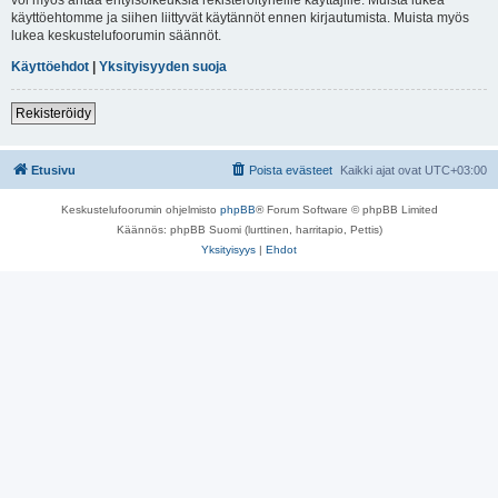
käyttöehtomme ja siihen liittyvät käytännöt ennen kirjautumista. Muista myös
lukea keskustelufoorumin säännöt.
Käyttöehdot
|
Yksityisyyden suoja
Rekisteröidy
Etusivu
Poista evästeet
Kaikki ajat ovat
UTC+03:00
Keskustelufoorumin ohjelmisto
phpBB
® Forum Software © phpBB Limited
Käännös: phpBB Suomi (lurttinen, harritapio, Pettis)
Yksityisyys
|
Ehdot