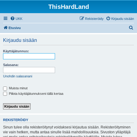
ThisHardLand
UKK
Rekisteröidy
Kirjaudu sisään
E
Etusivu
t
Kirjaudu sisään
s
i
Käyttäjätunnus:
Salasana:
Unohdin salasanani
Muista minut
Piilota käyttäjätunnukseni tällä kertaa
REKISTERÖIDY
Sinun tulee olla rekisteröitynyt voidaksesi kirjautua sisään. Rekisteröityminen
vie vain hetken, mutta antaa sinulle lisää mahdollisuuksia. Sivuston ylläpitäjä
voi myös antaa erityisoikeuksia rekisteröityneille käyttäjille. Muista lukea