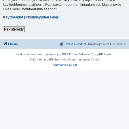
käyttöehtomme ja siihen liittyvät käytännöt ennen kirjautumista. Muista myös
lukea keskustelufoorumin säännöt.
Käyttöehdot
|
Yksityisyyden suoja
Rekisteröidy
Etusivu
Poista evästeet
Kaikki ajat ovat
UTC+03:00
Keskustelufoorumin ohjelmisto
phpBB
® Forum Software © phpBB Limited
Käännös: phpBB Suomi (lurttinen, harritapio, Pettis)
Yksityisyys
|
Ehdot