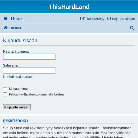
ThisHardLand
UKK
Rekisteröidy
Kirjaudu sisään
E
Etusivu
t
Kirjaudu sisään
s
i
Käyttäjätunnus:
Salasana:
Unohdin salasanani
Muista minut
Piilota käyttäjätunnukseni tällä kertaa
REKISTERÖIDY
Sinun tulee olla rekisteröitynyt voidaksesi kirjautua sisään. Rekisteröityminen
vie vain hetken, mutta antaa sinulle lisää mahdollisuuksia. Sivuston ylläpitäjä
voi myös antaa erityisoikeuksia rekisteröityneille käyttäjille. Muista lukea