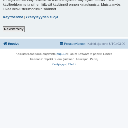
käyttöehtomme ja siihen liittyvät käytännöt ennen kirjautumista. Muista myös
lukea keskustelufoorumin säännöt.
Käyttöehdot
|
Yksityisyyden suoja
Rekisteröidy
Etusivu
Poista evästeet
Kaikki ajat ovat
UTC+03:00
Keskustelufoorumin ohjelmisto
phpBB
® Forum Software © phpBB Limited
Käännös: phpBB Suomi (lurttinen, harritapio, Pettis)
Yksityisyys
|
Ehdot