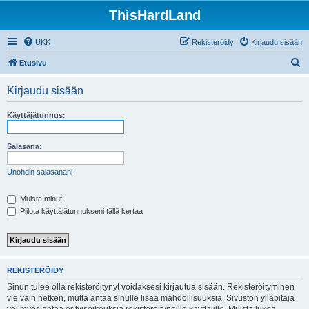
ThisHardLand
UKK
Rekisteröidy
Kirjaudu sisään
E
Etusivu
t
Kirjaudu sisään
s
i
Käyttäjätunnus:
Salasana:
Unohdin salasanani
Muista minut
Piilota käyttäjätunnukseni tällä kertaa
REKISTERÖIDY
Sinun tulee olla rekisteröitynyt voidaksesi kirjautua sisään. Rekisteröityminen
vie vain hetken, mutta antaa sinulle lisää mahdollisuuksia. Sivuston ylläpitäjä
voi myös antaa erityisoikeuksia rekisteröityneille käyttäjille. Muista lukea