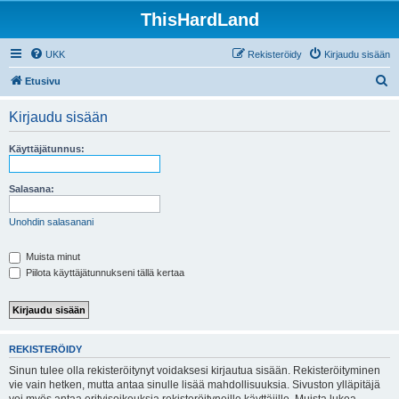
ThisHardLand
UKK
Rekisteröidy
Kirjaudu sisään
E
Etusivu
t
Kirjaudu sisään
s
i
Käyttäjätunnus:
Salasana:
Unohdin salasanani
Muista minut
Piilota käyttäjätunnukseni tällä kertaa
REKISTERÖIDY
Sinun tulee olla rekisteröitynyt voidaksesi kirjautua sisään. Rekisteröityminen
vie vain hetken, mutta antaa sinulle lisää mahdollisuuksia. Sivuston ylläpitäjä
voi myös antaa erityisoikeuksia rekisteröityneille käyttäjille. Muista lukea