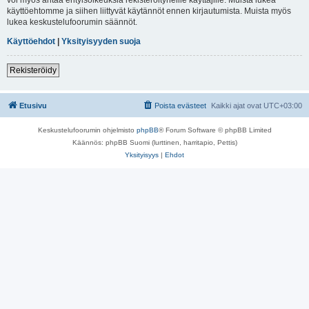
käyttöehtomme ja siihen liittyvät käytännöt ennen kirjautumista. Muista myös
lukea keskustelufoorumin säännöt.
Käyttöehdot
|
Yksityisyyden suoja
Rekisteröidy
Etusivu
Poista evästeet
Kaikki ajat ovat
UTC+03:00
Keskustelufoorumin ohjelmisto
phpBB
® Forum Software © phpBB Limited
Käännös: phpBB Suomi (lurttinen, harritapio, Pettis)
Yksityisyys
|
Ehdot